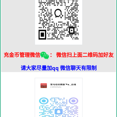
充金币管理
微信
： 微信扫上面二维码加好友
请大家尽量加qq 微信聊天有限制