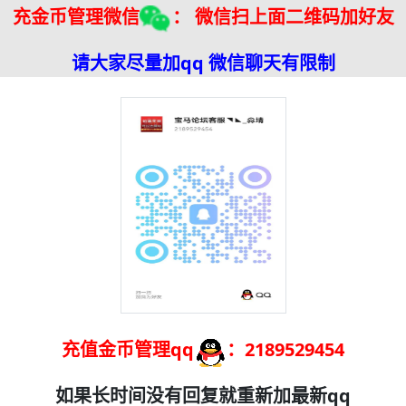
充金币管理
微信
： 微信扫上面二维码加好友
请大家尽量加qq 微信聊天有限制
充值金币管理qq
：2189529454
如果长时间没有回复就重新加最新qq