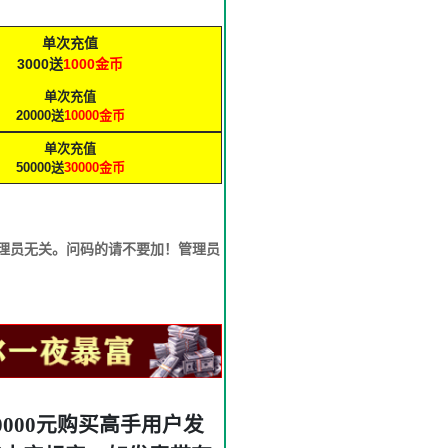
单次充值
3000送
1000
金币
单次充值
20000送
10000
金币
单次充值
50000送
30000
金币
理员无关。问码的请不要加！管理员
000元购买高手用户发