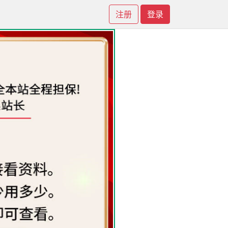
注册
登录