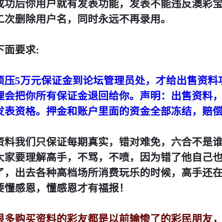
成功后你用户就有发表功能，发表不能违反澳彩
二次删除用户名，同时永远不再录用。
下面要求:
须压5万元保证金到论坛管理员处，才给出售资料
理会把你所有保证金退回给你。声明：出售资料，
发表资格。押金和账户里面的资金全部冻结，赔
资料我们只保证每期真实，错对难免，六合不是
大家要理解高手，不骂，不喷，因为错了他自己
了，出去各种高档场所消费玩乐的时候，高手还
要懂感恩，懂感恩才有福报！
很多购买资料的彩友都是以前输惨了的彩民朋友