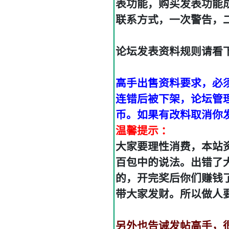
表功能，购买发表功能
联系方式，一次警告，
论坛发表资料规则请看
高手出售资料要求，必
连错后被下架，论坛管
币。如果有改料取消你
温馨提示 ：
大家要理性消费，本站
百包中的说法。出错了
的，开完奖后你们赚钱
带大家发财。所以做人
另外也告诫发帖高手，