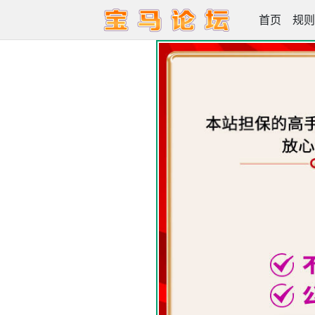
首页
宝马论坛35
规则