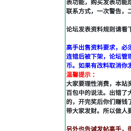
表功能，购买发表功能
联系方式，一次警告，
论坛发表资料规则请看
高手出售资料要求，必
连错后被下架，论坛管
币。如果有改料取消你
温馨提示 ：
大家要理性消费，本站
百包中的说法。出错了
的，开完奖后你们赚钱
带大家发财。所以做人
另外也告诫发帖高手，