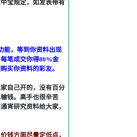
宝中宝规定，如发表带有
功能，等到你资料出现
每笔成交你得80%金
偿购买你资料的彩友。
谁家自己开的，没有百分
也输钱。高手也很辛苦
在通宵研究资料给大家，
，价钱方面尽量定低点，