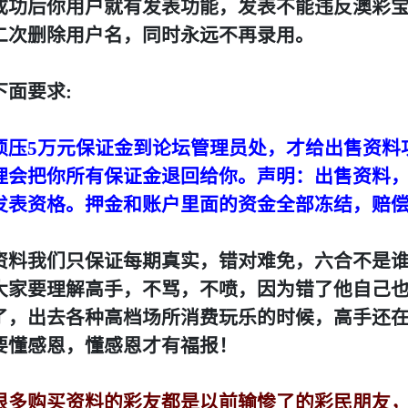
成功后你用户就有发表功能，发表不能违反澳彩
二次删除用户名，同时永远不再录用。
下面要求:
须压5万元保证金到论坛管理员处，才给出售资料
理会把你所有保证金退回给你。声明：出售资料，
发表资格。押金和账户里面的资金全部冻结，赔
资料我们只保证每期真实，错对难免，六合不是
大家要理解高手，不骂，不喷，因为错了他自己
了，出去各种高档场所消费玩乐的时候，高手还
要懂感恩，懂感恩才有福报！
很多购买资料的彩友都是以前输惨了的彩民朋友