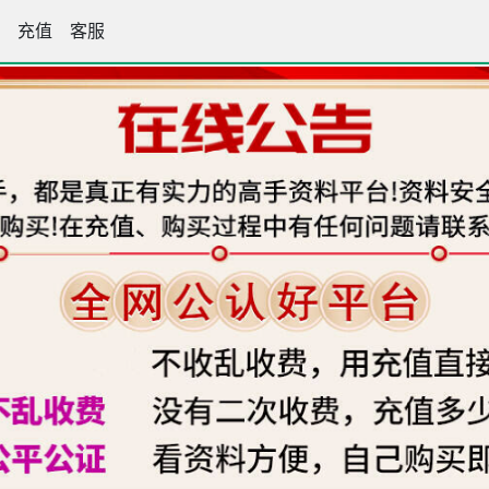
3883.COM绿色网站
充值
客服