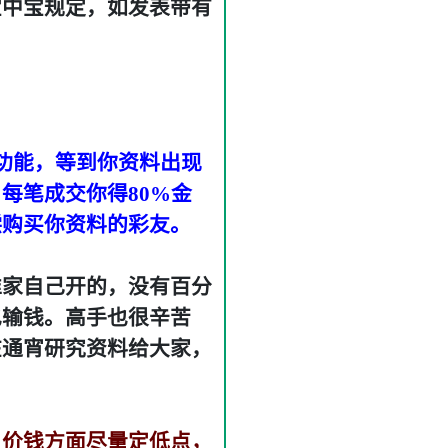
宝中宝规定，如发表带有
功能，等到你资料出现
每笔成交你得80%金
偿购买你资料的彩友。
谁家自己开的，没有百分
也输钱。高手也很辛苦
在通宵研究资料给大家，
，价钱方面尽量定低点，