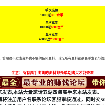
单次充值
1000送
300金币
单次充值
10000送
4800
金币
单次充值
40000送
23000
金币
员。管理员不发表资料也不提供任何资料，论坛所有资料都是高手发表与管
注意：所有高手出售的资料都是单期购买才能查看
来发表,本站大量邀请五湖四海高手来本站发表。
将注册用户名联系论坛客服审核通过，同时交50