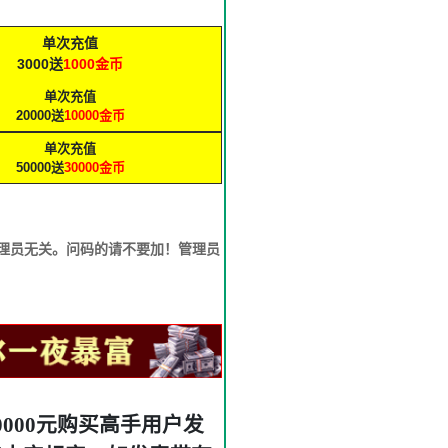
单次充值
3000送
1000
金币
单次充值
20000送
10000
金币
单次充值
50000送
30000
金币
理员无关。问码的请不要加！管理员
000元购买高手用户发