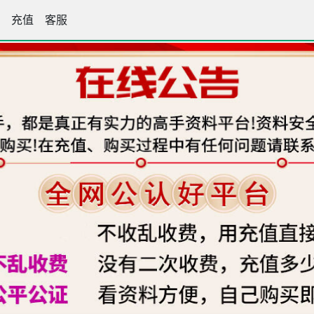
3883.COM绿色网站
充值
客服