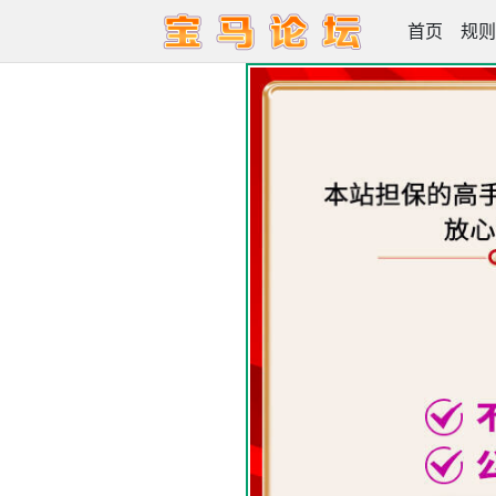
首页
宝马论坛35
规则