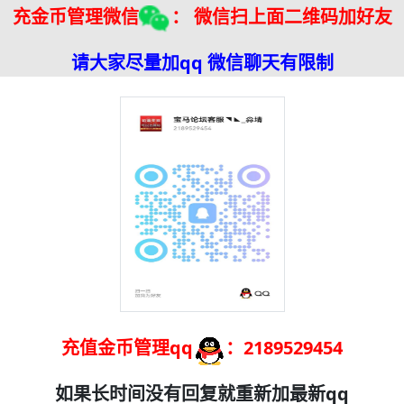
充金币管理
微信
： 微信扫上面二维码加好友
请大家尽量加qq 微信聊天有限制
充值金币管理qq
：2189529454
如果长时间没有回复就重新加最新qq