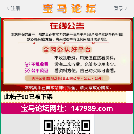
注册
登录
此帖子ID已被下架
宝马论坛网址：147989.com