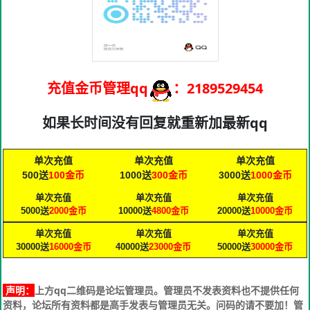
充值金币管理qq
：2189529454
如果长时间没有回复就重新加最新qq
单次充值
单次充值
单次充值
500送
100金币
1000送
300金币
3000送
1000
金币
单次充值
单次充值
单次充值
5000送
2000
金币
10000送
4800
金币
20000送
10000
金币
单次充值
单次充值
单次充值
30000送
16000
金币
40000送
23000
金币
50000送
30000
金币
声明：
上方qq二维码是论坛管理员。管理员不发表资料也不提供任何
资料，论坛所有资料都是高手发表与管理员无关。问码的请不要加！管