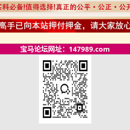
宝马论坛网址：147989.com