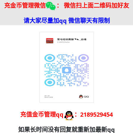
充金币管理
微信
： 微信扫上面二维码加好友
请大家尽量加qq 微信聊天有限制
充值金币管理qq
：2189529454
如果长时间没有回复就重新加最新qq