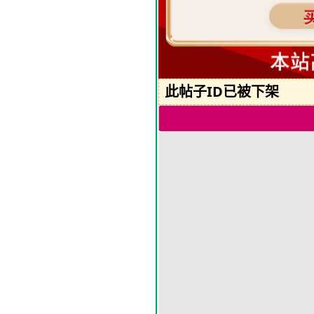
此帖子ID已被下架