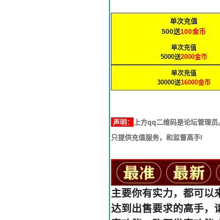
单次充值
500送
100金币
单次充值
5000送
2000
金币
单次充值
30000送
16000
金币
声明：
上方qq二维码是论坛管理
只提供充值服务，和监督高手!
主要你有实力，都可以
达到出售要求的高手，请