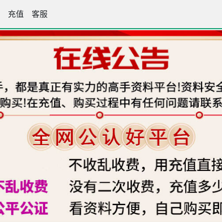
3883.COM绿色网站
充值
客服