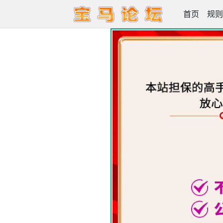
首页
宝马论坛35
规则