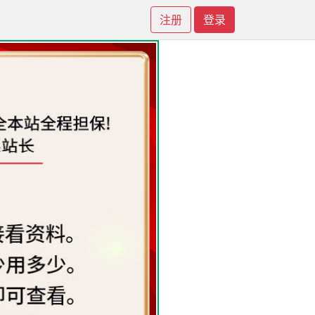
注册
登录