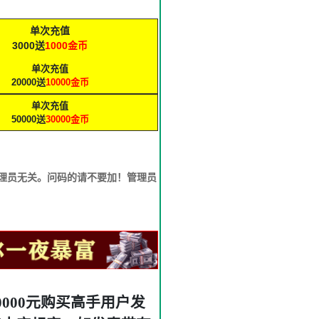
单次充值
3000送
1000
金币
单次充值
20000送
10000
金币
单次充值
50000送
30000
金币
理员无关。问码的请不要加！管理员
000元购买高手用户发