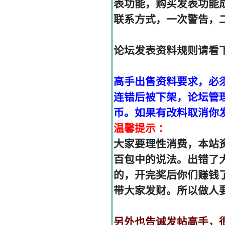
表功能，购买发表功能
联系方式，一次警告，
论坛发表资料规则请看
高手出售资料要求，必
连错后被下架，论坛管
币。如果有改料取消你
温馨提示 ：
大家要理性消费，本站
百包中的说法。出错了
的，开完奖后你们赚钱
带大家发财。所以做人
另外也告诫发帖高手，