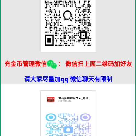
充金币管理
微信
： 微信扫上面二维码加好友
请大家尽量加qq 微信聊天有限制