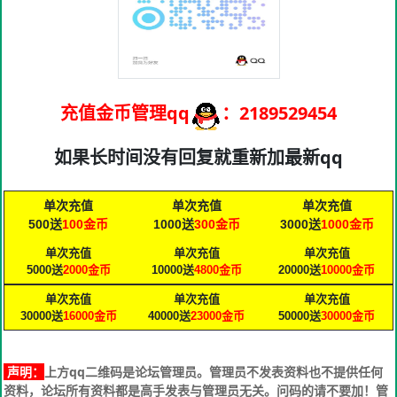
充值金币管理qq
：2189529454
如果长时间没有回复就重新加最新qq
单次充值
单次充值
单次充值
500送
100金币
1000送
300金币
3000送
1000
金币
单次充值
单次充值
单次充值
5000送
2000
金币
10000送
4800
金币
20000送
10000
金币
单次充值
单次充值
单次充值
30000送
16000
金币
40000送
23000
金币
50000送
30000
金币
声明：
上方qq二维码是论坛管理员。管理员不发表资料也不提供任何
资料，论坛所有资料都是高手发表与管理员无关。问码的请不要加！管