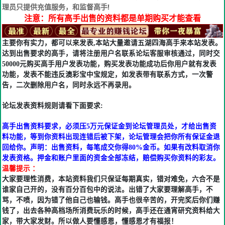
理员只提供充值服务，和监督高手!
注意：所有高手出售的资料都是单期购买才能查看
主要你有实力，都可以来发表,本站大量邀请五湖四海高手来本站发表。
达到出售要求的高手，请将注册用户名联系论坛客服审核通过，同时交
50000元购买高手用户发表功能，购买发表功能成功后你用户就有发表
功能，发表不能违反澳彩宝中宝规定，如发表带有联系方式，一次警
告，二次删除用户名，同时永远不再录用。
论坛发表资料规则请看下面要求:
高手出售资料要求，必须压5万元保证金到论坛管理员处，才给出售资
料功能，等到你资料出现连错后被下架，论坛管理会把你所有保证金退
回给你。声明：出售资料，每笔成交你得80%金币。如果有改料取消你
发表资格。押金和账户里面的资金全部冻结，赔偿购买你资料的彩友。
温馨提示 ：
大家要理性消费，本站资料我们只保证每期真实，错对难免，六合不是
谁家自己开的，没有百分百包中的说法。出错了大家要理解高手，不
骂，不喷，因为错了他自己也输钱。高手也很辛苦的，开完奖后你们赚
钱了，出去各种高档场所消费玩乐的时候，高手还在通宵研究资料给大
家，带大家发财。所以做人要懂感恩，懂感恩才有福报！