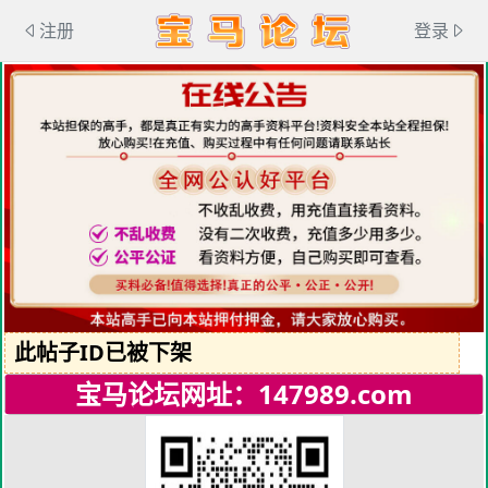
注册
登录
此帖子ID已被下架
宝马论坛网址：147989.com