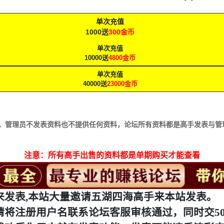
单次充值
1000送
300金币
单次充值
10000送
4800
金币
单次充值
40000送
23000
金币
员。管理员不发表资料也不提供任何资料，论坛所有资料都是高手发表与管
注意：所有高手出售的资料都是单期购买才能查看
来发表,本站大量邀请五湖四海高手来本站发表。
将注册用户名联系论坛客服审核通过，同时交50