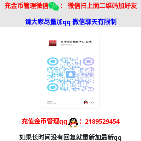
充金币管理
微信
： 微信扫上面二维码加好友
请大家尽量加qq 微信聊天有限制
充值金币管理qq
：2189529454
如果长时间没有回复就重新加最新qq