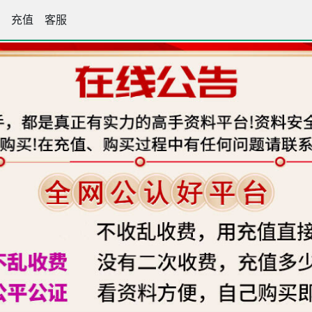
3883.COM绿色网站
充值
客服