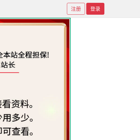
注册
登录