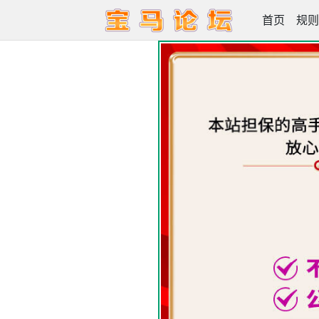
首页
宝马论坛35
规则