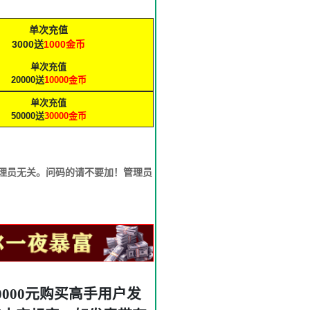
单次充值
3000送
1000
金币
单次充值
20000送
10000
金币
单次充值
50000送
30000
金币
理员无关。问码的请不要加！管理员
000元购买高手用户发