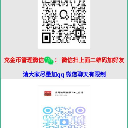
充金币管理
微信
： 微信扫上面二维码加好友
请大家尽量加qq 微信聊天有限制