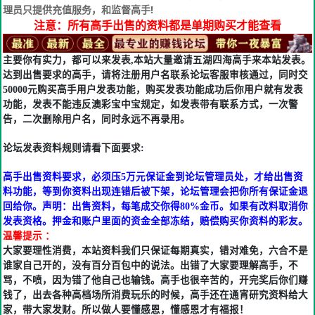
理员只提供充值服务，和监督高手!
注意：所有高手出售的资料都是单期购买才能查看
主要你有实力，都可以来发表,本站大量邀请五湖四海高手来本站发表。
达到出售要求的高手，请将注册用户名联系论坛客服审核通过，同时交
50000元购买高手用户发表功能，购买发表功能成功后你用户就有发表
功能，发表不能违反澳彩宝中宝规定，如发表带有联系方式，一次警
告，二次删除用户名，同时永远不再录用。
论坛发表资料规则请看下面要求:
高手出售资料要求，必须压5万元保证金到论坛管理员处，才给出售资
料功能，等到你资料出现连错后被下架，论坛管理会把你所有保证金退
回给你。声明：出售资料，每笔成交你得80%金币。如果有改料取消你
发表资格。押金和账户里面的资金全部冻结，赔偿购买你资料的彩友。
温馨提示 ：
大家要理性消费，本站资料我们只保证每期真实，错对难免，六合不是
谁家自己开的，没有百分百包中的说法。出错了大家要理解高手，不
骂，不喷，因为错了他自己也输钱。高手也很辛苦的，开完奖后你们赚
钱了，出去各种高档场所消费玩乐的时候，高手还在通宵研究资料给大
家，带大家发财。所以做人要懂感恩，懂感恩才有福报！