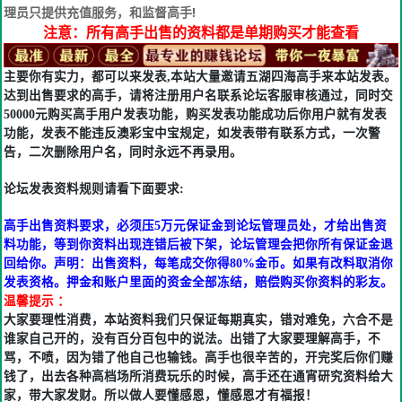
理员只提供充值服务，和监督高手!
注意：所有高手出售的资料都是单期购买才能查看
主要你有实力，都可以来发表,本站大量邀请五湖四海高手来本站发表。
达到出售要求的高手，请将注册用户名联系论坛客服审核通过，同时交
50000元购买高手用户发表功能，购买发表功能成功后你用户就有发表
功能，发表不能违反澳彩宝中宝规定，如发表带有联系方式，一次警
告，二次删除用户名，同时永远不再录用。
论坛发表资料规则请看下面要求:
高手出售资料要求，必须压5万元保证金到论坛管理员处，才给出售资
料功能，等到你资料出现连错后被下架，论坛管理会把你所有保证金退
回给你。声明：出售资料，每笔成交你得80%金币。如果有改料取消你
发表资格。押金和账户里面的资金全部冻结，赔偿购买你资料的彩友。
温馨提示 ：
大家要理性消费，本站资料我们只保证每期真实，错对难免，六合不是
谁家自己开的，没有百分百包中的说法。出错了大家要理解高手，不
骂，不喷，因为错了他自己也输钱。高手也很辛苦的，开完奖后你们赚
钱了，出去各种高档场所消费玩乐的时候，高手还在通宵研究资料给大
家，带大家发财。所以做人要懂感恩，懂感恩才有福报！