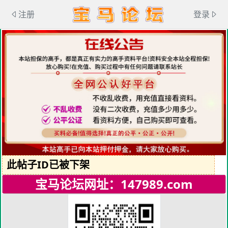
注册
登录
此帖子ID已被下架
宝马论坛网址：147989.com