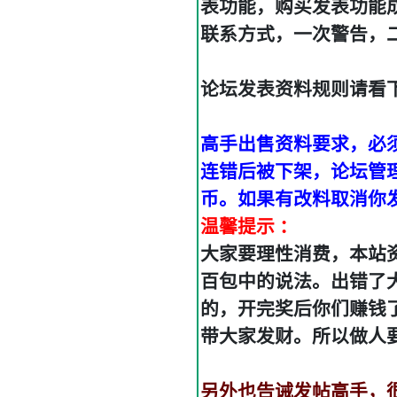
表功能，购买发表功能
联系方式，一次警告，
论坛发表资料规则请看
高手出售资料要求，必
连错后被下架，论坛管
币。如果有改料取消你
温馨提示 ：
大家要理性消费，本站
百包中的说法。出错了
的，开完奖后你们赚钱
带大家发财。所以做人
另外也告诫发帖高手，