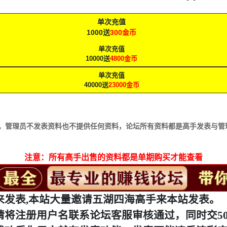
单次充值
1000送
300金币
单次充值
10000送
4800
金币
单次充值
40000送
23000
金币
员。管理员不发表资料也不提供任何资料，论坛所有资料都是高手发表与管
注意：所有高手出售的资料都是单期购买才能查看
来发表,本站大量邀请五湖四海高手来本站发表。
将注册用户名联系论坛客服审核通过，同时交50