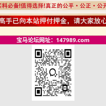
宝马论坛网址：147989.com