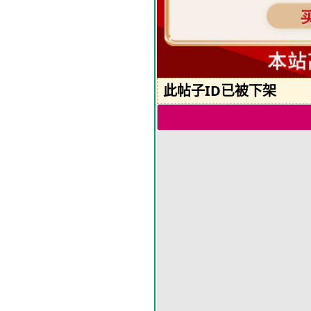
此帖子ID已被下架