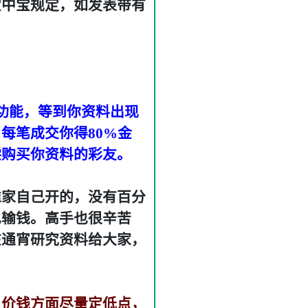
宝中宝规定，如发表带有
功能，等到你资料出现
每笔成交你得80%金
偿购买你资料的彩友。
谁家自己开的，没有百分
也输钱。高手也很辛苦
在通宵研究资料给大家，
，价钱方面尽量定低点，