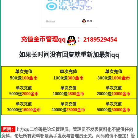
充值金币管理qq
：2189529454
如果长时间没有回复就重新加最新qq
单次充值
单次充值
单次充值
500送
100金币
1000送
300金币
3000送
1000
金币
单次充值
单次充值
单次充值
5000送
2000
金币
10000送
4800
金币
20000送
10000
金币
单次充值
单次充值
单次充值
30000送
16000
金币
40000送
23000
金币
50000送
30000
金币
声明：
上方qq二维码是论坛管理员。管理员不发表资料也不提供任何
资料，论坛所有资料都是高手发表与管理员无关。问码的请不要加！管