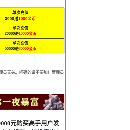
单次充值
3000送
1000
金币
单次充值
20000送
10000
金币
单次充值
50000送
30000
金币
理员无关。问码的请不要加！管理员
000元购买高手用户发