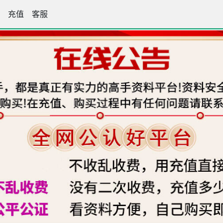
3883.COM绿色网站
充值
客服