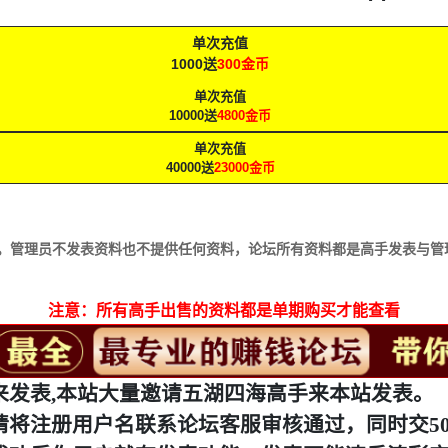
单次充值
1000送
300金币
单次充值
10000送
4800
金币
单次充值
40000送
23000
金币
员。管理员不发表资料也不提供任何资料，论坛所有资料都是高手发表与管
注意：所有高手出售的资料都是单期购买才能查看
来发表,本站大量邀请五湖四海高手来本站发表。
将注册用户名联系论坛客服审核通过，同时交50