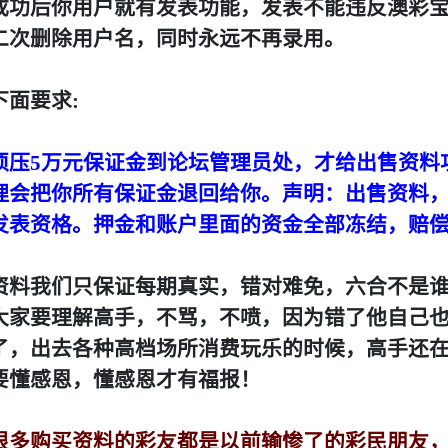
成功后你用户就有发表功能，发表不能违反澳彩
二次删除用户名，同时永远不再录用。
下面要求:
须压5万元保证金到论坛管理员处，才给出售资料
理会把你所有保证金退回给你。声明：出售资料，
发表资格。押金和账户里面的资金全部冻结，赔
资料我们只保证每期真实，错对难免，六合不是
大家要理解高手，不骂，不喷，因为错了他自己
了，出去各种高档场所消费玩乐的时候，高手还
要懂感恩，懂感恩才有福报！
很多购买资料的彩友都是以前输惨了的彩民朋友