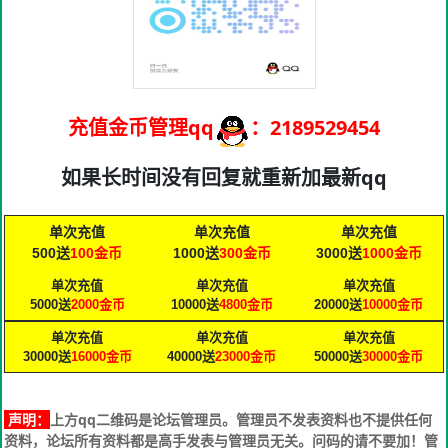
充值金币管理qq
：2189529454
如果长时间没有回复就重新加最新qq
单次充值
单次充值
单次充值
500送
100金币
1000送
300金币
3000送
1000
金币
单次充值
单次充值
单次充值
5000送
2000
金币
10000送
4800
金币
20000送
10000
金币
单次充值
单次充值
单次充值
30000送
16000
金币
40000送
23000
金币
50000送
30000
金币
声明：
上方qq二维码是论坛管理员。管理员不发表资料也不提供任何
资料，论坛所有资料都是高手发表与管理员无关。问码的请不要加！管