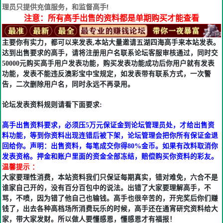
理员只提供充值服务，和监督高手!
注意：所有高手出售的资料都是单期购买才能查看
主要你有实力，都可以来发表,本站大量邀请五湖四海高手来本站发表。
达到出售要求的高手，请将注册用户名联系论坛客服审核通过，同时交
50000元购买高手用户发表功能，购买发表功能成功后你用户就有发表
功能，发表不能违反澳彩宝中宝规定，如发表带有联系方式，一次警
告，二次删除用户名，同时永远不再录用。
论坛发表资料规则请看下面要求:
高手出售资料要求，必须压5万元保证金到论坛管理员处，才给出售资
料功能，等到你资料出现连错后被下架，论坛管理会把你所有保证金退
回给你。声明：出售资料，每笔成交你得80%金币。如果有改料取消你
发表资格。押金和账户里面的资金全部冻结，赔偿购买你资料的彩友。
温馨提示 ：
大家要理性消费，本站资料我们只保证每期真实，错对难免，六合不是
谁家自己开的，没有百分百包中的说法。出错了大家要理解高手，不
骂，不喷，因为错了他自己也输钱。高手也很辛苦的，开完奖后你们赚
钱了，出去各种高档场所消费玩乐的时候，高手还在通宵研究资料给大
家，带大家发财。所以做人要懂感恩，懂感恩才有福报！