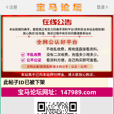
注册
登录
此帖子ID已被下架
宝马论坛网址：147989.com