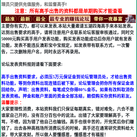
理员只提供充值服务，和监督高手!
注意：所有高手出售的资料都是单期购买才能查看
主要你有实力，都可以来发表,本站大量邀请五湖四海高手来本站发表。
达到出售要求的高手，请将注册用户名联系论坛客服审核通过，同时交
50000元购买高手用户发表功能，购买发表功能成功后你用户就有发表
功能，发表不能违反澳彩宝中宝规定，如发表带有联系方式，一次警
告，二次删除用户名，同时永远不再录用。
论坛发表资料规则请看下面要求:
高手出售资料要求，必须压5万元保证金到论坛管理员处，才给出售资
料功能，等到你资料出现连错后被下架，论坛管理会把你所有保证金退
回给你。声明：出售资料，每笔成交你得80%金币。如果有改料取消你
发表资格。押金和账户里面的资金全部冻结，赔偿购买你资料的彩友。
温馨提示 ：
大家要理性消费，本站资料我们只保证每期真实，错对难免，六合不是
谁家自己开的，没有百分百包中的说法。出错了大家要理解高手，不
骂，不喷，因为错了他自己也输钱。高手也很辛苦的，开完奖后你们赚
钱了，出去各种高档场所消费玩乐的时候，高手还在通宵研究资料给大
家，带大家发财。所以做人要懂感恩，懂感恩才有福报！