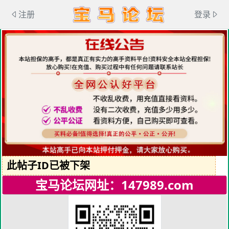
注册
登录
此帖子ID已被下架
宝马论坛网址：147989.com