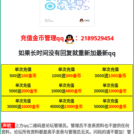
充值金币管理qq
：2189529454
如果长时间没有回复就重新加最新qq
单次充值
单次充值
单次充值
500送
100金币
1000送
300金币
3000送
1000
金币
单次充值
单次充值
单次充值
5000送
2000
金币
10000送
4800
金币
20000送
10000
金币
单次充值
单次充值
单次充值
30000送
16000
金币
40000送
23000
金币
50000送
30000
金币
声明：
上方qq二维码是论坛管理员。管理员不发表资料也不提供任何
资料，论坛所有资料都是高手发表与管理员无关。问码的请不要加！管