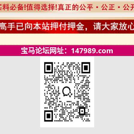
宝马论坛网址：147989.com