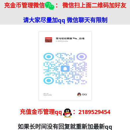
充金币管理
微信
： 微信扫上面二维码加好友
请大家尽量加qq 微信聊天有限制
充值金币管理qq
：2189529454
如果长时间没有回复就重新加最新qq