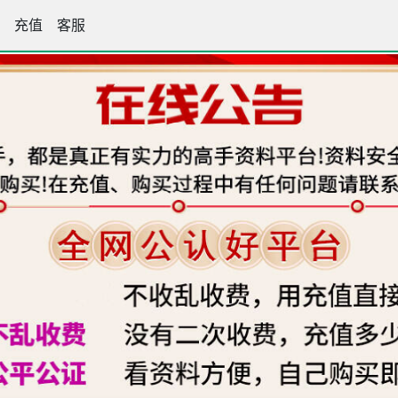
3883.COM绿色网站
充值
客服