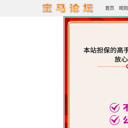
首页
宝马论坛35
规则