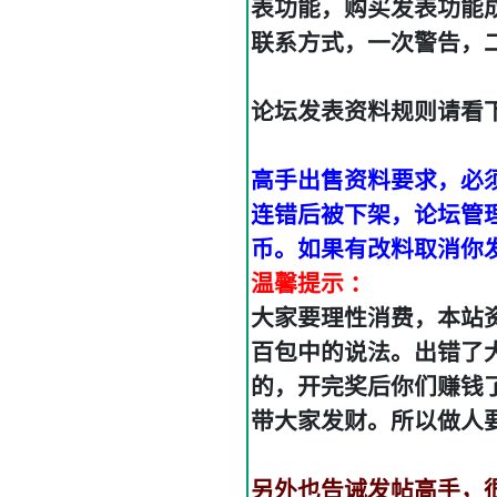
表功能，购买发表功能
联系方式，一次警告，
论坛发表资料规则请看
高手出售资料要求，必
连错后被下架，论坛管
币。如果有改料取消你
温馨提示 ：
大家要理性消费，本站
百包中的说法。出错了
的，开完奖后你们赚钱
带大家发财。所以做人
另外也告诫发帖高手，