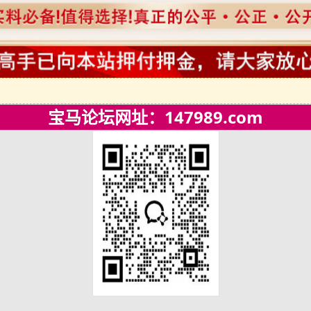
宝马论坛网址：147989.com