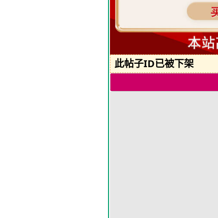
此帖子ID已被下架