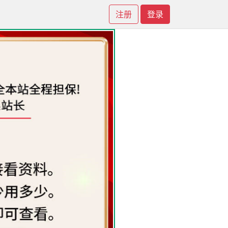
注册
登录