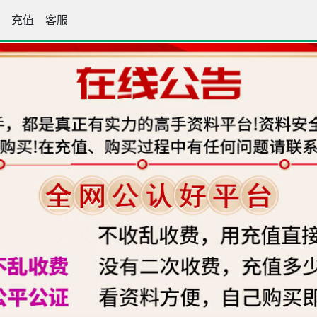
3883.COM绿色网站
充值
客服