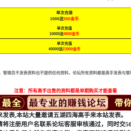
单次充值
1000送
300金币
单次充值
10000送
4800
金币
单次充值
40000送
23000
金币
员。管理员不发表资料也不提供任何资料，论坛所有资料都是高手发表与管
注意：所有高手出售的资料都是单期购买才能查看
来发表,本站大量邀请五湖四海高手来本站发表。
将注册用户名联系论坛客服审核通过，同时交50