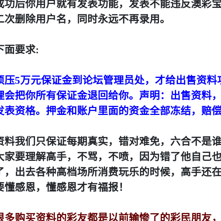
成功后你用户就有发表功能，发表不能违反澳彩
二次删除用户名，同时永远不再录用。
下面要求:
须压5万元保证金到论坛管理员处，才给出售资料
理会把你所有保证金退回给你。声明：出售资料，
发表资格。押金和账户里面的资金全部冻结，赔
资料我们只保证每期真实，错对难免，六合不是
大家要理解高手，不骂，不喷，因为错了他自己
了，出去各种高档场所消费玩乐的时候，高手还
要懂感恩，懂感恩才有福报！
很多购买资料的彩友都是以前输惨了的彩民朋友