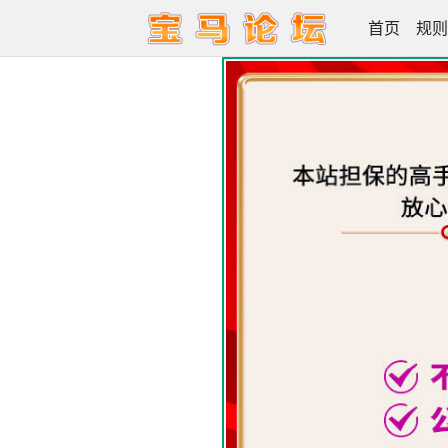
首页
宝马论坛35
规则