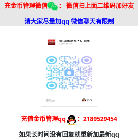
充金币管理
微信
： 微信扫上面二维码加好友
请大家尽量加qq 微信聊天有限制
充值金币管理qq
：2189529454
如果长时间没有回复就重新加最新qq