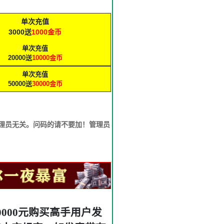
单次充值
3000送
1000
金币
单次充值
20000送
10000
金币
单次充值
50000送
30000
金币
理员无关。问码的请不要加！管理员
000元购买高手用户发