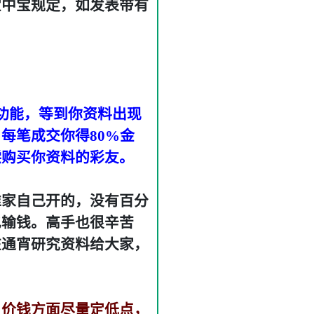
宝中宝规定，如发表带有
功能，等到你资料出现
每笔成交你得80%金
偿购买你资料的彩友。
谁家自己开的，没有百分
也输钱。高手也很辛苦
在通宵研究资料给大家，
，价钱方面尽量定低点，