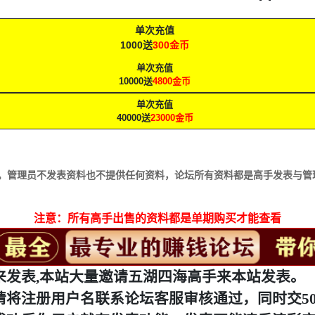
单次充值
1000送
300金币
单次充值
10000送
4800
金币
单次充值
40000送
23000
金币
员。管理员不发表资料也不提供任何资料，论坛所有资料都是高手发表与管
注意：所有高手出售的资料都是单期购买才能查看
来发表,本站大量邀请五湖四海高手来本站发表。
将注册用户名联系论坛客服审核通过，同时交50