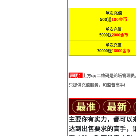
单次充值
500送
100金币
单次充值
5000送
2000
金币
单次充值
30000送
16000
金币
声明：
上方qq二维码是论坛管理
只提供充值服务，和监督高手!
主要你有实力，都可以
达到出售要求的高手，请