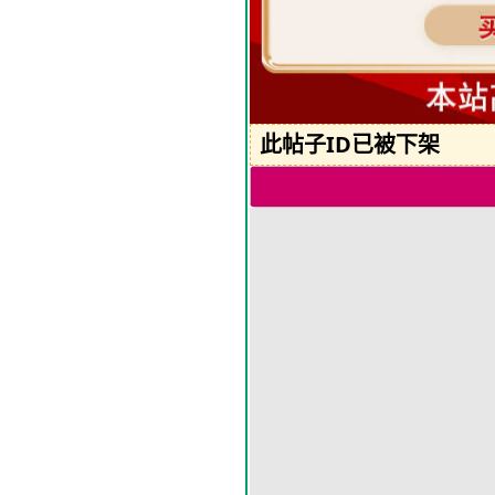
此帖子ID已被下架