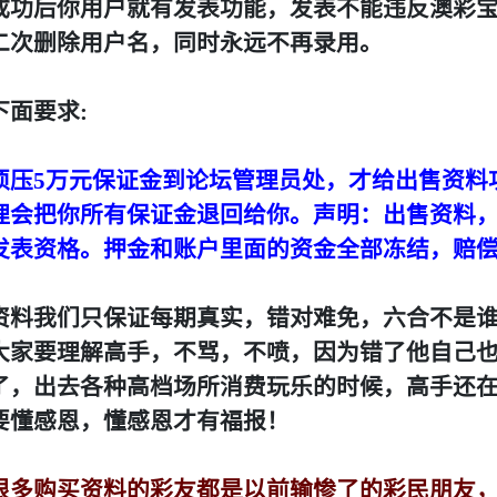
成功后你用户就有发表功能，发表不能违反澳彩
二次删除用户名，同时永远不再录用。
下面要求:
须压5万元保证金到论坛管理员处，才给出售资料
理会把你所有保证金退回给你。声明：出售资料，
发表资格。押金和账户里面的资金全部冻结，赔
资料我们只保证每期真实，错对难免，六合不是
大家要理解高手，不骂，不喷，因为错了他自己
了，出去各种高档场所消费玩乐的时候，高手还
要懂感恩，懂感恩才有福报！
很多购买资料的彩友都是以前输惨了的彩民朋友