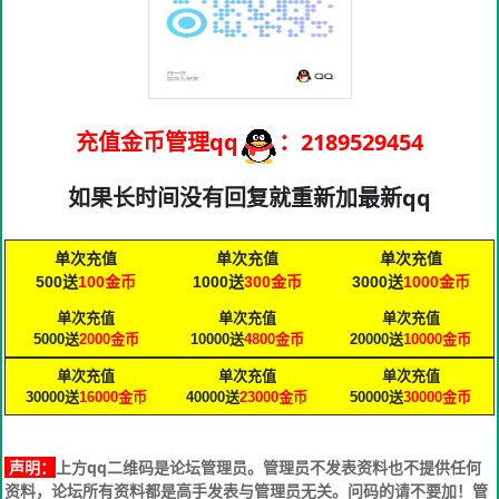
充值金币管理qq
：2189529454
如果长时间没有回复就重新加最新qq
单次充值
单次充值
单次充值
500送
100金币
1000送
300金币
3000送
1000
金币
单次充值
单次充值
单次充值
5000送
2000
金币
10000送
4800
金币
20000送
10000
金币
单次充值
单次充值
单次充值
30000送
16000
金币
40000送
23000
金币
50000送
30000
金币
声明：
上方qq二维码是论坛管理员。管理员不发表资料也不提供任何
资料，论坛所有资料都是高手发表与管理员无关。问码的请不要加！管