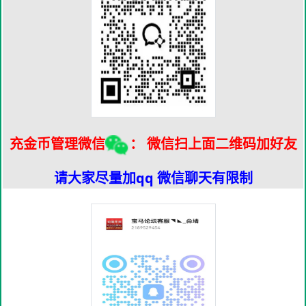
充金币管理
微信
： 微信扫上面二维码加好友
请大家尽量加qq 微信聊天有限制