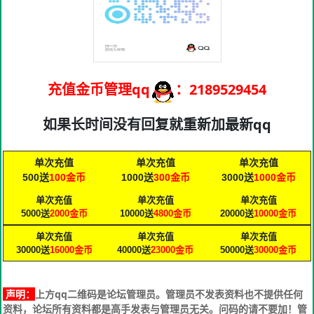
充值金币管理qq
：2189529454
如果长时间没有回复就重新加最新qq
单次充值
单次充值
单次充值
500送
100金币
1000送
300金币
3000送
1000
金币
单次充值
单次充值
单次充值
5000送
2000
金币
10000送
4800
金币
20000送
10000
金币
单次充值
单次充值
单次充值
30000送
16000
金币
40000送
23000
金币
50000送
30000
金币
声明：
上方qq二维码是论坛管理员。管理员不发表资料也不提供任何
资料，论坛所有资料都是高手发表与管理员无关。问码的请不要加！管