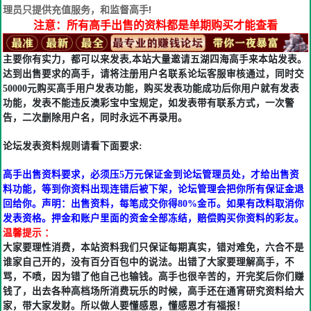
理员只提供充值服务，和监督高手!
注意：所有高手出售的资料都是单期购买才能查看
主要你有实力，都可以来发表,本站大量邀请五湖四海高手来本站发表。
达到出售要求的高手，请将注册用户名联系论坛客服审核通过，同时交
50000元购买高手用户发表功能，购买发表功能成功后你用户就有发表
功能，发表不能违反澳彩宝中宝规定，如发表带有联系方式，一次警
告，二次删除用户名，同时永远不再录用。
论坛发表资料规则请看下面要求:
高手出售资料要求，必须压5万元保证金到论坛管理员处，才给出售资
料功能，等到你资料出现连错后被下架，论坛管理会把你所有保证金退
回给你。声明：出售资料，每笔成交你得80%金币。如果有改料取消你
发表资格。押金和账户里面的资金全部冻结，赔偿购买你资料的彩友。
温馨提示 ：
大家要理性消费，本站资料我们只保证每期真实，错对难免，六合不是
谁家自己开的，没有百分百包中的说法。出错了大家要理解高手，不
骂，不喷，因为错了他自己也输钱。高手也很辛苦的，开完奖后你们赚
钱了，出去各种高档场所消费玩乐的时候，高手还在通宵研究资料给大
家，带大家发财。所以做人要懂感恩，懂感恩才有福报！