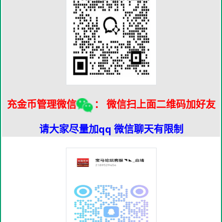
充金币管理
微信
： 微信扫上面二维码加好友
请大家尽量加qq 微信聊天有限制