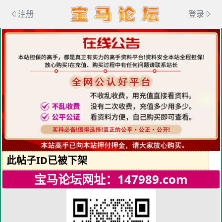
注册
登录
此帖子ID已被下架
宝马论坛网址：147989.com