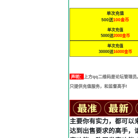
单次充值
500送
100金币
单次充值
5000送
2000
金币
单次充值
30000送
16000
金币
声明：
上方qq二维码是论坛管理
只提供充值服务，和监督高手!
主要你有实力，都可以
达到出售要求的高手，请