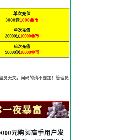
单次充值
3000送
1000
金币
单次充值
20000送
10000
金币
单次充值
50000送
30000
金币
理员无关。问码的请不要加！管理员
000元购买高手用户发