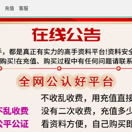
3883.COM绿色网站
充值
客服