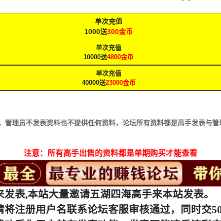
单次充值
1000送
300金币
单次充值
10000送
4800
金币
单次充值
40000送
23000
金币
员。管理员不发表资料也不提供任何资料，论坛所有资料都是高手发表与管
注意：所有高手出售的资料都是单期购买才能查看
来发表,本站大量邀请五湖四海高手来本站发表。
将注册用户名联系论坛客服审核通过，同时交50