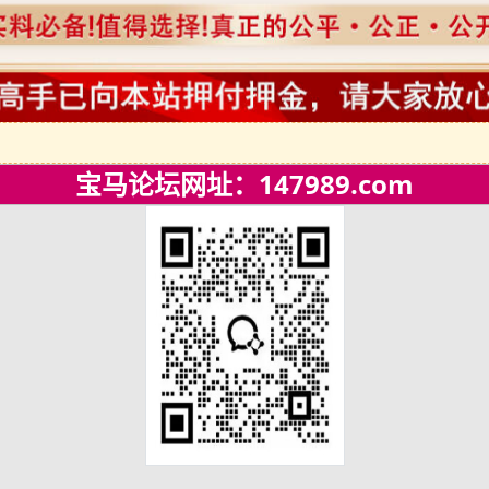
宝马论坛网址：147989.com