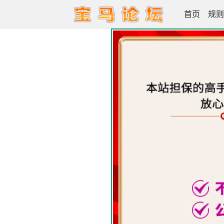
首页
宝马论坛35
规则