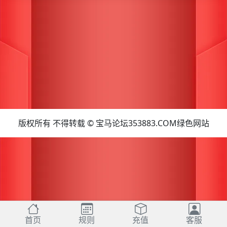
版权所有 不得转载 © 宝马论坛353883.COM绿色网站
首页
规则
充值
客服