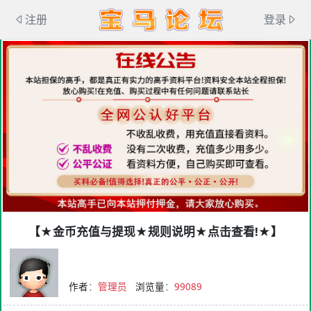
注册
登录
【★金币充值与提现★规则说明★点击查看!★】
作者
：
管理员
浏览量
：
99089