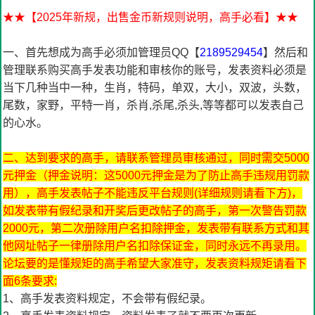
★★【2025年新规，出售金币新规则说明，高手必看】★★
一、首先想成为高手必须加管理员QQ【
2189529454
】然后和
管理联系购买高手发表功能和审核你的账号，发表资料必须是
当下几种当中一种，生肖，特码，单双，大小，双波，头数，
尾数，家野，平特一肖，杀肖,杀尾,杀头,等等都可以发表自己
的心水。
二、达到要求的高手，请联系管理员审核通过，同时需交5000
元押金（押金说明：这5000元押金是为了防止高手违规用罚款
用），高手发表帖子不能违反平台规则(详细规则请看下方)，
如发表带有假纪录和开奖后更改帖子的高手，第一次警告罚款
2000元，第二次册除用户名扣除押金，发表带有联系方式和其
他网址帖子一律册除用户名扣除保证金，同时永远不再录用。
论坛要的是懂规矩的高手希望大家准守，发表资料规矩请看下
面6条要求:
1、高手发表资料规定，不会带有假纪录。