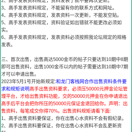
2、高手发表资料规定，资料发表了就不要再次更新。
3、高手发表资料规定，不能留有你的联系方式和网址。
4、高手发表资料规定，发表资料一次更新，不能发空贴。
5、高手发表资料规定，资料验证如出错就不能更改必须如
实。
6、高手发表资料规定，发表资料必须按照我论坛规定的规格
发表。
三、首次出售，出售高达5000金币的帖子只要达到10期中8期
即可出售资料，出售1000金币以内的帖子需要达到10期中7期
才可以申请出售。
2023年5月1号开始新规定:
和龙门客栈网合作出售资料条件要
求和规矩说明
高手出售资料要求，必须压50000元押金论坛管
理平台，才给出售资料功能，交的50000元押金在你申请退出
高手后平台会把你所压的50000元保证金退回给你。声明：出
售资料，每笔成交你得70%。出售资料规矩请看下面:
1、高手出售资料要保证，你在出售心水资料不会有假纪录。
2、高手出售资料要保证，你在出售心水资料不会乱更新资