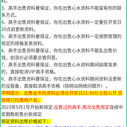
料。
3、高手出售资料要保证，你在出售心水资料不能留有你的联
系方式。
4、高手出售资料要保证，你在出售心水资料一定要在开奖日
20点前更新资料。
5、高手出售资料要保证，你在出售心水资料一定按照管理的
规定的规格发表资料。
6、高手出售资料要保证，你在出售心水资料不能乱出售价
钱，如涨价必须要总管同意。
7、高手出售资料要保证，你在出售心水资料期间缺席发表
的，直接取消VIP高手资格。
8、高手出售资料要保证，你在出售心水资料期间资料没更新
的没报备，直接取消高手资格（除网站网络问题外）。
声明提示：出售金币的资料必须在开奖日21:30分之前公开,否
则将已拉黑用户名，
2023年5月1号开始新规定:
出售过的高手,再次出售规定
连续中
奖期数和售价新规定
规定资料出售价格如下：