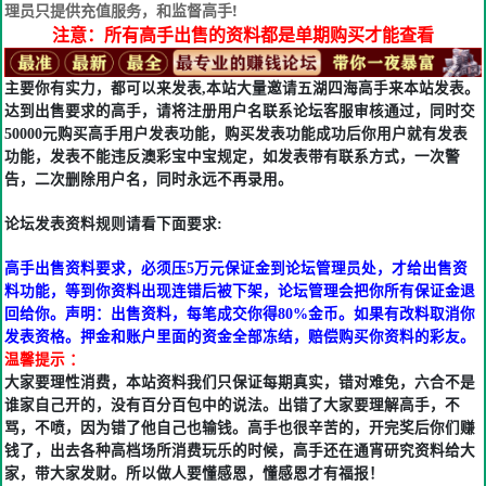
理员只提供充值服务，和监督高手!
注意：所有高手出售的资料都是单期购买才能查看
主要你有实力，都可以来发表,本站大量邀请五湖四海高手来本站发表。
达到出售要求的高手，请将注册用户名联系论坛客服审核通过，同时交
50000元购买高手用户发表功能，购买发表功能成功后你用户就有发表
功能，发表不能违反澳彩宝中宝规定，如发表带有联系方式，一次警
告，二次删除用户名，同时永远不再录用。
论坛发表资料规则请看下面要求:
高手出售资料要求，必须压5万元保证金到论坛管理员处，才给出售资
料功能，等到你资料出现连错后被下架，论坛管理会把你所有保证金退
回给你。声明：出售资料，每笔成交你得80%金币。如果有改料取消你
发表资格。押金和账户里面的资金全部冻结，赔偿购买你资料的彩友。
温馨提示 ：
大家要理性消费，本站资料我们只保证每期真实，错对难免，六合不是
谁家自己开的，没有百分百包中的说法。出错了大家要理解高手，不
骂，不喷，因为错了他自己也输钱。高手也很辛苦的，开完奖后你们赚
钱了，出去各种高档场所消费玩乐的时候，高手还在通宵研究资料给大
家，带大家发财。所以做人要懂感恩，懂感恩才有福报！