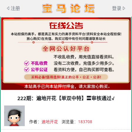
注册
登录
222期：遍地开花【单双中特】〓审核通过√
作者
：
遍地开花
浏览量
：
183708