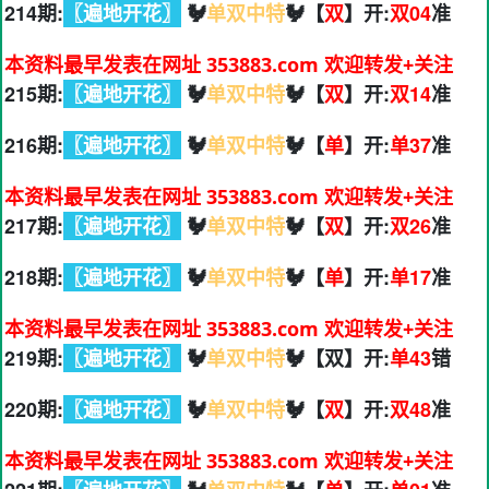
214期:
〖遍地开花〗
🐓
单双中特
🐓【
双
】开:
双04
准
本资料最早发表在网址 353883.com 欢迎转发+关注
215期:
〖遍地开花〗
🐓
单双中特
🐓【
双
】开:
双14
准
216期:
〖遍地开花〗
🐓
单双中特
🐓【
单
】开:
单37
准
本资料最早发表在网址 353883.com 欢迎转发+关注
217期:
〖遍地开花〗
🐓
单双中特
🐓【
双
】开:
双26
准
218期:
〖遍地开花〗
🐓
单双中特
🐓【
单
】开:
单17
准
本资料最早发表在网址 353883.com 欢迎转发+关注
219期:
〖遍地开花〗
🐓
单双中特
🐓【双】开:
单43
错
220期:
〖遍地开花〗
🐓
单双中特
🐓【
双
】开:
双48
准
本资料最早发表在网址 353883.com 欢迎转发+关注