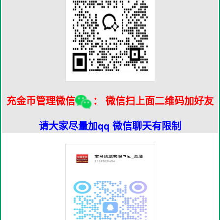
充金币管理
微信
： 微信扫上面二维码加好友
请大家尽量加qq 微信聊天有限制