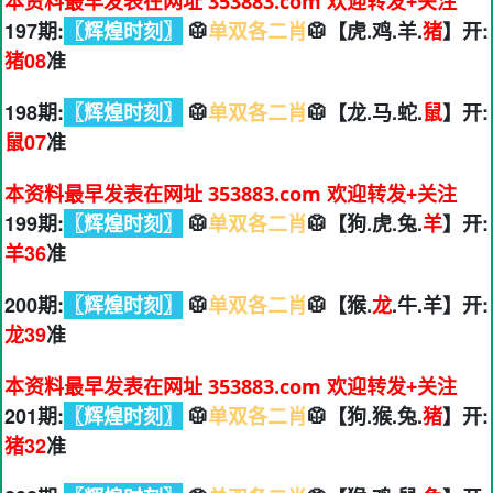
本资料最早发表在网址 353883.com 欢迎转发+关注
197期:
〖辉煌时刻〗
🥼
单双各二肖
🥼【虎.鸡.羊.
猪
】开:
猪08
准
198期:
〖辉煌时刻〗
🥼
单双各二肖
🥼【龙.马.蛇.
鼠
】开:
鼠07
准
本资料最早发表在网址 353883.com 欢迎转发+关注
199期:
〖辉煌时刻〗
🥼
单双各二肖
🥼【狗.虎.兔.
羊
】开:
羊36
准
200期:
〖辉煌时刻〗
🥼
单双各二肖
🥼【猴.
龙
.牛.羊】开:
龙39
准
本资料最早发表在网址 353883.com 欢迎转发+关注
201期:
〖辉煌时刻〗
🥼
单双各二肖
🥼【狗.猴.兔.
猪
】开:
猪32
准