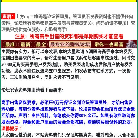
声明：
上方qq二维码是论坛管理员。管理员不发表资料也不提供任何
资料，论坛所有资料都是高手发表与管理员无关。问码的请不要加！管
理员只提供充值服务，和监督高手!
注意：所有高手出售的资料都是单期购买才能查看
主要你有实力，都可以来发表,本站大量邀请五湖四海高手来本站发表。
达到出售要求的高手，请将注册用户名联系论坛客服审核通过，同时交
50000元购买高手用户发表功能，购买发表功能成功后你用户就有发表
功能，发表不能违反澳彩宝中宝规定，如发表带有联系方式，一次警
告，二次删除用户名，同时永远不再录用。
论坛发表资料规则请看下面要求:
高手出售资料要求，必须压5万元保证金到论坛管理员处，才给出售资
料功能，等到你资料出现连错后被下架，论坛管理会把你所有保证金退
回给你。声明：出售资料，每笔成交你得80%金币。如果有改料取消你
发表资格。押金和账户里面的资金全部冻结，赔偿购买你资料的彩友。
温馨提示 ：
大家要理性消费，本站资料我们只保证每期真实，错对难免，六合不是