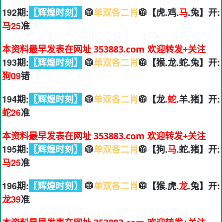
192期:
〖辉煌时刻〗
🥼
单双各二肖
🥼【虎.鸡.
马
.兔】开:
马25
准
本资料最早发表在网址 353883.com 欢迎转发+关注
193期:
〖辉煌时刻〗
🥼
单双各二肖
🥼【猴.龙.蛇.兔】开:
狗09
错
194期:
〖辉煌时刻〗
🥼
单双各二肖
🥼【龙.
蛇
.羊.猪】开:
蛇26
准
本资料最早发表在网址 353883.com 欢迎转发+关注
195期:
〖辉煌时刻〗
🥼
单双各二肖
🥼【狗.
马
.蛇.猪】开:
马25
准
196期:
〖辉煌时刻〗
🥼
单双各二肖
🥼【猴.虎.
龙
.兔】开:
龙39
准