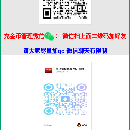
充金币管理
微信
： 微信扫上面二维码加好友
请大家尽量加qq 微信聊天有限制