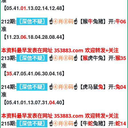
准
【05.41.
01
.13.02.14.12.48】
212期:
〖深信不疑〗
☝️
④肖⑧码
☝️【猴
牛
兔猪】开:
牛06
准
【11.23.
06
.18.04.28.08.44】
本资料最早发表在网址 353883.com 欢迎转发+关注
213期:
〖深信不疑〗
☝️
④肖⑧码
☝️【
猴
虎牛兔】开:
猴35
准
【
35
.47.05.41.06.30.04.16】
214期:
〖深信不疑〗
☝️
④肖⑧码
☝️【虎马鼠
兔
】开:
兔04
准
【05.41.01.13.07.31.
04
.40】
本资料最早发表在网址 353883.com 欢迎转发+关注
215期:
〖深信不疑〗
☝️
④肖⑧码
☝️【牛
蛇
兔猪】开:
蛇14