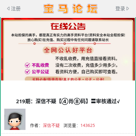
注册
登录
219期：深信不疑【④肖⑧码】〓审核通过√
作者
：
深信不疑
浏览量
：
143625