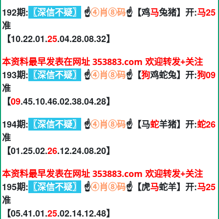
192期:
〖深信不疑〗
☝️
④肖⑧码
☝️【鸡
马
兔猪】开:
马25
准
【10.22.01.
25
.04.28.08.32】
本资料最早发表在网址 353883.com 欢迎转发+关注
193期:
〖深信不疑〗
☝️
④肖⑧码
☝️【
狗
鸡蛇兔】开:
狗09
准
【
09
.45.10.46.02.38.04.28】
194期:
〖深信不疑〗
☝️
④肖⑧码
☝️【马
蛇
羊猪】开:
蛇26
准
【01.25.02.
26
.12.24.08.20】
本资料最早发表在网址 353883.com 欢迎转发+关注
195期:
〖深信不疑〗
☝️
④肖⑧码
☝️【虎
马
蛇羊】开:
马25
准
【05.41.01.
25
.02.14.12.48】