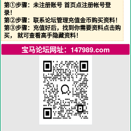
第①步骤：未注册账号 首页点注册帐号登
录！
第②步骤：联系论坛管理充值金币购买资料！
第③步骤：充值好后，找到你需要资料点击购
买， 就可查看高手隐藏资料！
宝马论坛网址：147989.com