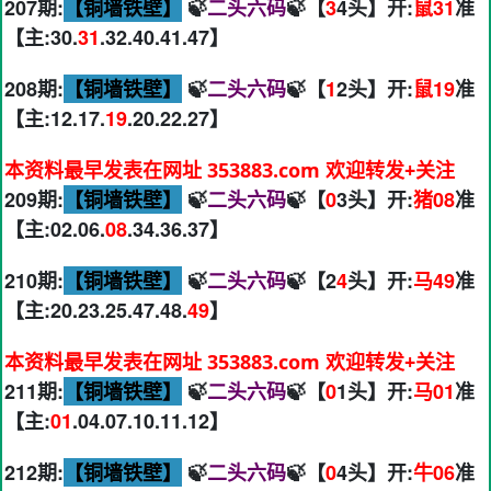
207期:
【铜墙铁壁】
🍃
二头六码
🍃【
3
4头】开:
鼠31
准
【主:30.
31
.32.40.41.47】
208期:
【铜墙铁壁】
🍃
二头六码
🍃【
1
2头】开:
鼠19
准
【主:12.17.
19
.20.22.27】
本资料最早发表在网址 353883.com 欢迎转发+关注
209期:
【铜墙铁壁】
🍃
二头六码
🍃【
0
3头】开:
猪08
准
【主:02.06.
08
.34.36.37】
210期:
【铜墙铁壁】
🍃
二头六码
🍃【2
4
头】开:
马49
准
【主:20.23.25.47.48.
49
】
本资料最早发表在网址 353883.com 欢迎转发+关注
211期:
【铜墙铁壁】
🍃
二头六码
🍃【
0
1头】开:
马01
准
【主:
01
.04.07.10.11.12】
212期:
【铜墙铁壁】
🍃
二头六码
🍃【
0
4头】开:
牛06
准