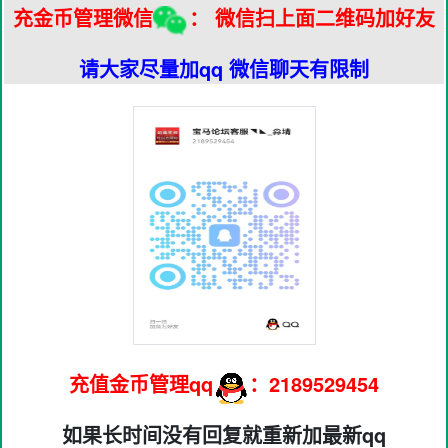
充金币管理
微信
： 微信扫上面二维码加好友
请大家尽量加qq 微信聊天有限制
充值金币管理qq
：2189529454
如果长时间没有回复就重新加最新qq