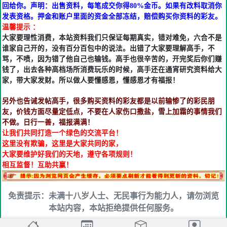
回给你。声明：出售资料，每笔成交你得80%金币。如果有改料取消你
发表资格。押金和账户里面的资金全部冻结，赔偿购买你资料的彩友。
温馨提示 ：
大家要理性消费，本站资料我们只保证每期真实，错对难免，六合不是
谁家自己开的，没有百分百包中的说法。出错了大家要理解高手，不
骂，不喷，因为错了他自己也输钱。高手也很辛苦的，开完奖后你们赚
钱了，出去各种高档场所消费玩乐的时候，高手还在通宵研究资料给大
家，带大家发财。所以做人要懂感恩，懂感恩才有福报！
另外也告诫发帖高手，很多购买资料的彩友都是以前输惨了的彩民朋
友，价钱方面尽量定低点，不要在人家伤口撒盐，雪上加霜的事情我们
不做。日行一善，福报满满！
让我们共同打造一个绿色的交流平台！
这里没有欺骗，这里是大家共同的家，
大家要维护好我们的天地，遵守各项规则！
相互监督！互助共赢！
免责提示：未满十八岁人士、无民事行为能力人，请勿浏览
本站内容，本站拒绝提供任何服务。