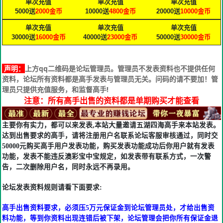
单次充值
单次充值
单次充值
5000送
2000
金币
10000送
4800
金币
20000送
10000
金币
单次充值
单次充值
单次充值
30000送
16000
金币
40000送
23000
金币
50000送
30000
金币
声明：
上方qq二维码是论坛管理员。管理员不发表资料也不提供任何
资料，论坛所有资料都是高手发表与管理员无关。问码的请不要加！管
理员只提供充值服务，和监督高手!
注意：所有高手出售的资料都是单期购买才能查看
主要你有实力，都可以来发表,本站大量邀请五湖四海高手来本站发表。
达到出售要求的高手，请将注册用户名联系论坛客服审核通过，同时交
50000元购买高手用户发表功能，购买发表功能成功后你用户就有发表
功能，发表不能违反澳彩宝中宝规定，如发表带有联系方式，一次警
告，二次删除用户名，同时永远不再录用。
论坛发表资料规则请看下面要求:
高手出售资料要求，必须压5万元保证金到论坛管理员处，才给出售资
料功能，等到你资料出现连错后被下架，论坛管理会把你所有保证金退