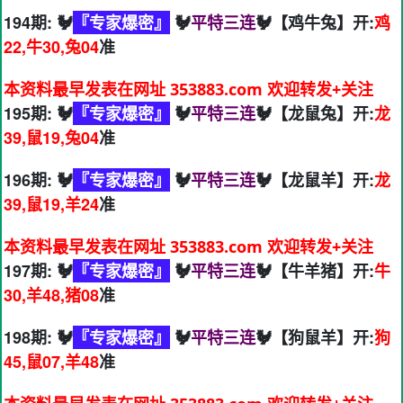
194期: 🐓
『专家爆密』
🐓
平特三连
🐓【鸡牛兔】开:
鸡
22,牛30,兔04
准
本资料最早发表在网址 353883.com 欢迎转发+关注
195期: 🐓
『专家爆密』
🐓
平特三连
🐓【龙鼠兔】开:
龙
39,鼠19,兔04
准
196期: 🐓
『专家爆密』
🐓
平特三连
🐓【龙鼠羊】开:
龙
39,鼠19,羊24
准
本资料最早发表在网址 353883.com 欢迎转发+关注
197期: 🐓
『专家爆密』
🐓
平特三连
🐓【牛羊猪】开:
牛
30,羊48,猪08
准
198期: 🐓
『专家爆密』
🐓
平特三连
🐓【狗鼠羊】开:
狗
45,鼠07,羊48
准