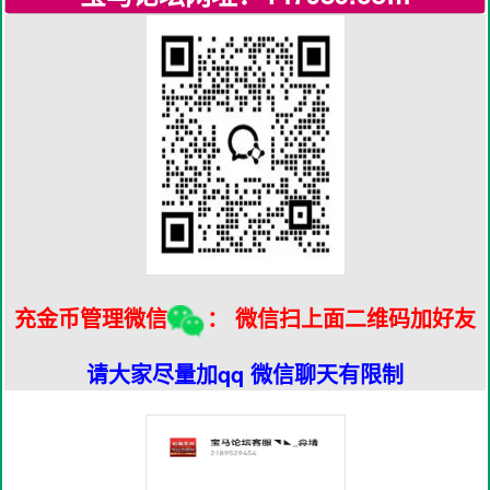
充金币管理
微信
： 微信扫上面二维码加好友
请大家尽量加qq 微信聊天有限制