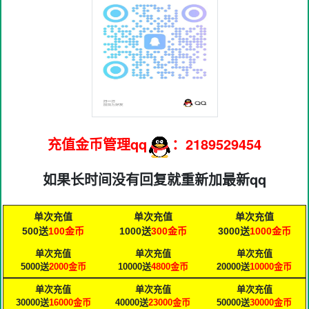
充值金币管理qq
：2189529454
如果长时间没有回复就重新加最新qq
单次充值
单次充值
单次充值
500送
100金币
1000送
300金币
3000送
1000
金币
单次充值
单次充值
单次充值
5000送
2000
金币
10000送
4800
金币
20000送
10000
金币
单次充值
单次充值
单次充值
30000送
16000
金币
40000送
23000
金币
50000送
30000
金币