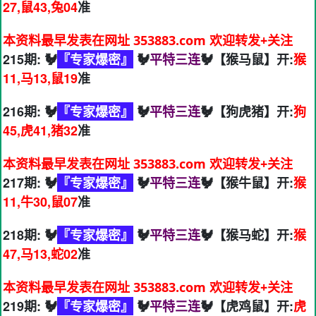
27,鼠43,兔04
准
本资料最早发表在网址 353883.com 欢迎转发+关注
215期: 🐓
『专家爆密』
🐓
平特三连
🐓【猴马鼠】开:
猴
11,马13,鼠19
准
216期: 🐓
『专家爆密』
🐓
平特三连
🐓【狗虎猪】开:
狗
45,虎41,猪32
准
本资料最早发表在网址 353883.com 欢迎转发+关注
217期: 🐓
『专家爆密』
🐓
平特三连
🐓【猴牛鼠】开:
猴
11,牛30,鼠07
准
218期: 🐓
『专家爆密』
🐓
平特三连
🐓【猴马蛇】开:
猴
47,马13,蛇02
准
本资料最早发表在网址 353883.com 欢迎转发+关注
219期: 🐓
『专家爆密』
🐓
平特三连
🐓【虎鸡鼠】开:
虎