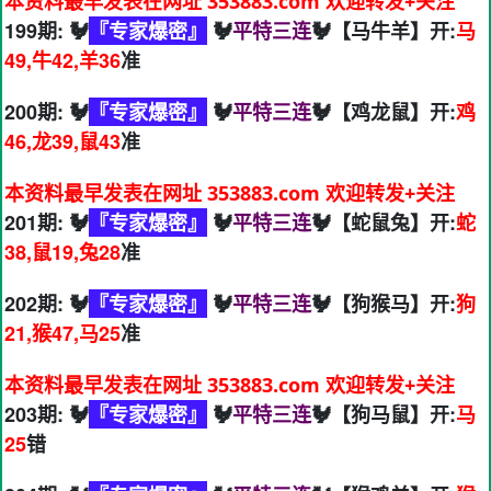
本资料最早发表在网址 353883.com 欢迎转发+关注
199期: 🐓
『专家爆密』
🐓
平特三连
🐓【马牛羊】开:
马
49,牛42,羊36
准
200期: 🐓
『专家爆密』
🐓
平特三连
🐓【鸡龙鼠】开:
鸡
46,龙39,鼠43
准
本资料最早发表在网址 353883.com 欢迎转发+关注
201期: 🐓
『专家爆密』
🐓
平特三连
🐓【蛇鼠兔】开:
蛇
38,鼠19,兔28
准
202期: 🐓
『专家爆密』
🐓
平特三连
🐓【狗猴马】开:
狗
21,猴47,马25
准
本资料最早发表在网址 353883.com 欢迎转发+关注
203期: 🐓
『专家爆密』
🐓
平特三连
🐓【狗马鼠】开:
马
25
错