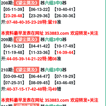
208期:
《望尘莫及》
🧸
六组3中3
🧸
【05-11-39】【06-13-22】【10-40-41】
【
23-28-48
】【23-29-36】【26-30-36】
开:
07-48-40-35-23-28特:鼠19
准
本资料最早发表在网址 353883.com 欢迎转发+关注
209期:
《望尘莫及》
🧸
六组3中3
🧸
【04-13-22】【04-41-42】【10-17-49】
【11-19-48】【11-33-36】【
14-39-44
】
开:
44-05-39-14-21-22特:猪08
准
210期:
《望尘莫及》
🧸
六组3中3
🧸
【03-09-42】【06-44-47】【07-19-29】
【07-25-31】【08-09-45】【43-46-49】
开:
40-37-15-17-42-48特:马49
错
本资料最早发表在网址 353883.com 欢迎转发+关注