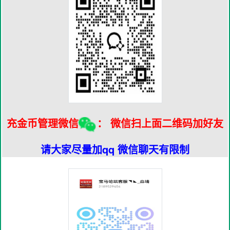
充金币管理
微信
： 微信扫上面二维码加好友
请大家尽量加qq 微信聊天有限制