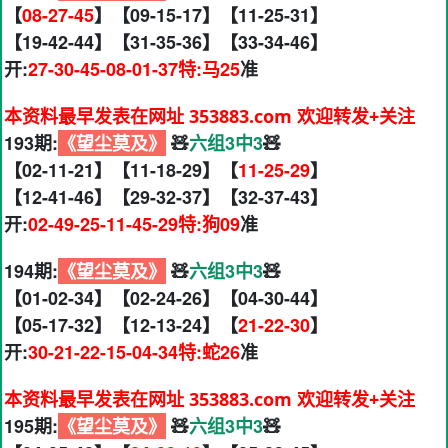
【
08-27-45
】【09-15-17】【11-25-31】
【19-42-44】【31-35-36】【33-34-46】
开:
27-30-45-08-01-37特:马25
准
本资料最早发表在网址 353883.com 欢迎转发+关注
193期:
《望尘莫及》
🧸
六组3中3
🧸
【02-11-21】【11-18-29】【
11-25-29
】
【12-41-46】【29-32-37】【32-37-43】
开:
02-49-25-11-45-29特:狗09
准
194期:
《望尘莫及》
🧸
六组3中3
🧸
【01-02-34】【02-24-26】【04-30-44】
【05-17-32】【12-13-24】【
21-22-30
】
开:
30-21-22-15-04-34特:蛇26
准
本资料最早发表在网址 353883.com 欢迎转发+关注
195期:
《望尘莫及》
🧸
六组3中3
🧸