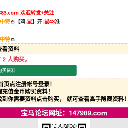
83.com 欢迎转发+关注
中特
👛【鸡.
鼠
】开:
鼠43
准
中特
👛
查看资料
 2 人购买。
购买资料
首页点注册帐号登录！
理充值金币购买资料！
找到你需要资料点击购买， 就可查看高手隐藏资料
宝马论坛网址：147989.com