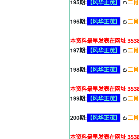
195期:
【风华正茂】
👛
二肖
196期:
【风华正茂】
👛
二肖
本资料最早发表在网址 3538
197期:
【风华正茂】
👛
二肖
198期:
【风华正茂】
👛
二肖
本资料最早发表在网址 3538
199期:
【风华正茂】
👛
二肖
200期:
【风华正茂】
👛
二肖
本资料最早发表在网址 3538