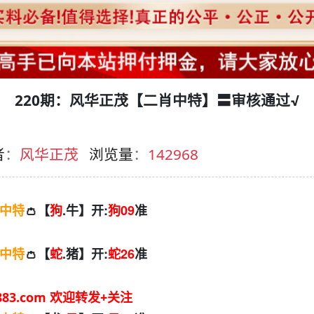
220期：风华正茂【二肖中特】〓审核通过√
者
：
风华正茂
浏览量
：
142968
中特
👛【
狗
.牛】开:
狗09
准
中特
👛【
蛇
.猪】开:
蛇26
准
83.com 欢迎转发+关注