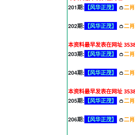
201期:
【风华正茂】
👛
二肖
202期:
【风华正茂】
👛
二肖
本资料最早发表在网址 3538
203期:
【风华正茂】
👛
二肖
204期:
【风华正茂】
👛
二肖
本资料最早发表在网址 3538
205期:
【风华正茂】
👛
二肖
206期:
【风华正茂】
👛
二肖