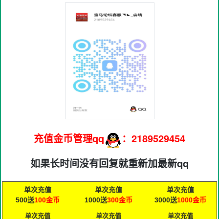
充值金币管理qq
：2189529454
如果长时间没有回复就重新加最新qq
单次充值
单次充值
单次充值
500送
100金币
1000送
300金币
3000送
1000
金币
单次充值
单次充值
单次充值