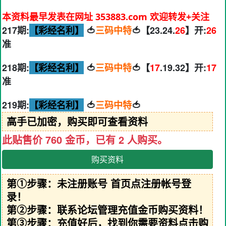
本资料最早发表在网址 353883.com 欢迎转发+关注
217期:
【彩经名利】
🍅
三码中特
🍅【23.24.
26
】开:
26
准
218期:
【彩经名利】
🍅
三码中特
🍅【
17
.19.32】开:
17
准
219期:
【彩经名利】
🍅
三码中特
🍅
高手已加密，购买即可查看资料
此贴售价 760 金币，已有 2 人购买。
购买资料
第①步骤：未注册账号 首页点注册帐号登
录！
第②步骤：联系论坛管理充值金币购买资料！
第③步骤：充值好后，找到你需要资料点击购