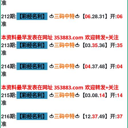
准
212期:
【彩经名利】
🍅
三码中特
🍅【
06
.28.31】开:
06
准
本资料最早发表在网址 353883.com 欢迎转发+关注
213期:
【彩经名利】
🍅
三码中特
🍅【03.
35
.36】开:
35
准
214期:
【彩经名利】
🍅
三码中特
🍅【
04
.37.48】开:
04
准
本资料最早发表在网址 353883.com 欢迎转发+关注
215期:
【彩经名利】
🍅
三码中特
🍅【03.08.
14
】开:
14
准
216期:
【彩经名利】
🍅
三码中特
🍅【12.
37
.49】开:
37
准