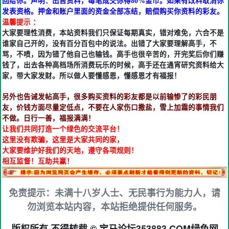
回给你。声明：出售资料，每笔成交你得80%金币。如果有改料取消你
发表资格。押金和账户里面的资金全部冻结，赔偿购买你资料的彩友。
温馨提示 ：
大家要理性消费，本站资料我们只保证每期真实，错对难免，六合不是
谁家自己开的，没有百分百包中的说法。出错了大家要理解高手，不
骂，不喷，因为错了他自己也输钱。高手也很辛苦的，开完奖后你们赚
钱了，出去各种高档场所消费玩乐的时候，高手还在通宵研究资料给大
家，带大家发财。所以做人要懂感恩，懂感恩才有福报！
另外也告诫发帖高手，很多购买资料的彩友都是以前输惨了的彩民朋
友，价钱方面尽量定低点，不要在人家伤口撒盐，雪上加霜的事情我们
不做。日行一善，福报满满！
让我们共同打造一个绿色的交流平台！
这里没有欺骗，这里是大家共同的家，
大家要维护好我们的天地，遵守各项规则！
相互监督！互助共赢！
免责提示：未满十八岁人士、无民事行为能力人，请
勿浏览本站内容，本站拒绝提供任何服务。
版权所有 不得转载 © 宝马论坛353883.COM绿色网