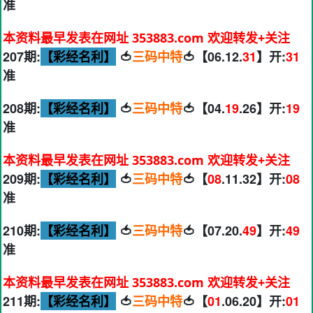
准
本资料最早发表在网址 353883.com 欢迎转发+关注
207期:
【彩经名利】
🍅
三码中特
🍅【06.12.
31
】开:
31
准
208期:
【彩经名利】
🍅
三码中特
🍅【04.
19
.26】开:
19
准
本资料最早发表在网址 353883.com 欢迎转发+关注
209期:
【彩经名利】
🍅
三码中特
🍅【
08
.11.32】开:
08
准
210期:
【彩经名利】
🍅
三码中特
🍅【07.20.
49
】开:
49
准
本资料最早发表在网址 353883.com 欢迎转发+关注
211期:
【彩经名利】
🍅
三码中特
🍅【
01
.06.20】开:
01