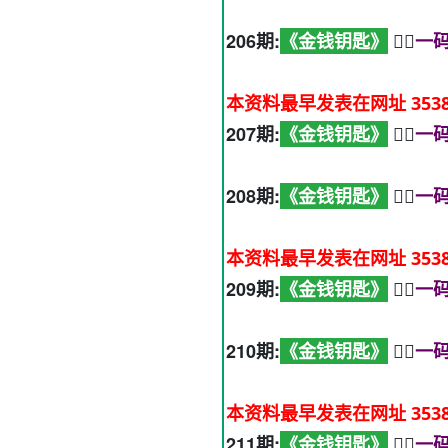
206期:
《金钱钥匙》
🏄‍♀️
一
本资料最早发表在网址 3538
207期:
《金钱钥匙》
🏄‍♀️
一
208期:
《金钱钥匙》
🏄‍♀️
一
本资料最早发表在网址 3538
209期:
《金钱钥匙》
🏄‍♀️
一
210期:
《金钱钥匙》
🏄‍♀️
一
本资料最早发表在网址 3538
211期:
《金钱钥匙》
🏄‍♀️
一