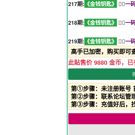
217期:
《金钱钥匙》
🏄‍♀️
一
218期:
《金钱钥匙》
🏄‍♀️
一
219期:
《金钱钥匙》
🏄‍♀️
一
高手已加密，购买即可
此贴售价 9880 金币，已
第①步骤：未注册账号 
第②步骤：联系论坛管
第③步骤：充值好后，