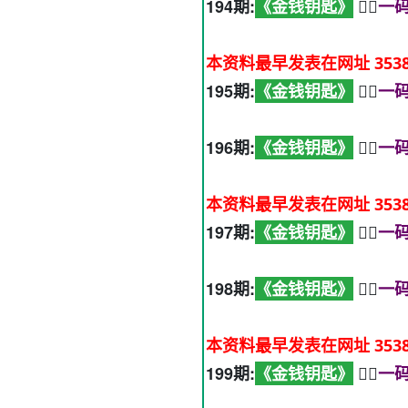
194期:
《金钱钥匙》
🏄‍♀️
一
本资料最早发表在网址 3538
195期:
《金钱钥匙》
🏄‍♀️
一
196期:
《金钱钥匙》
🏄‍♀️
一
本资料最早发表在网址 3538
197期:
《金钱钥匙》
🏄‍♀️
一
198期:
《金钱钥匙》
🏄‍♀️
一
本资料最早发表在网址 3538
199期:
《金钱钥匙》
🏄‍♀️
一