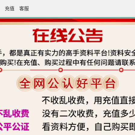
3883.COM绿色网站
充值
客服