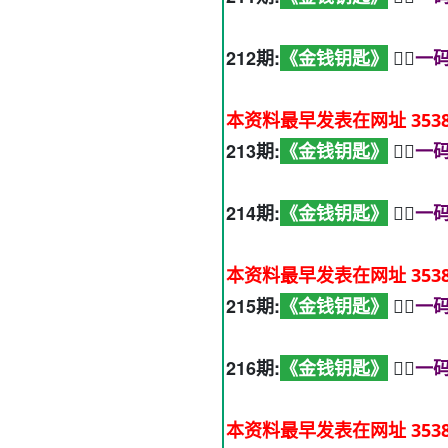
212期:
《金钱钥匙》
🏄‍♀️
一
本资料最早发表在网址 3538
213期:
《金钱钥匙》
🏄‍♀️
一
214期:
《金钱钥匙》
🏄‍♀️
一
本资料最早发表在网址 3538
215期:
《金钱钥匙》
🏄‍♀️
一
216期:
《金钱钥匙》
🏄‍♀️
一
本资料最早发表在网址 3538