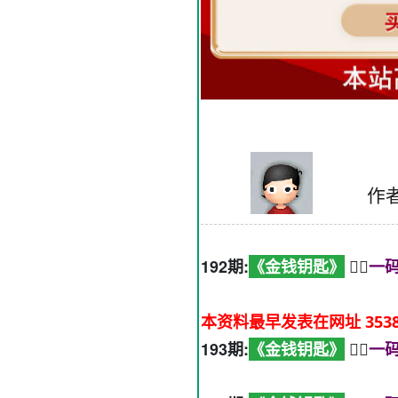
作
192期:
《金钱钥匙》
🏄‍♀️
一
本资料最早发表在网址 3538
193期:
《金钱钥匙》
🏄‍♀️
一