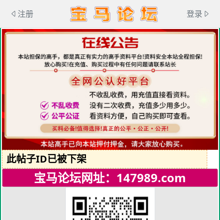
注册
登录
此帖子ID已被下架
宝马论坛网址：147989.com