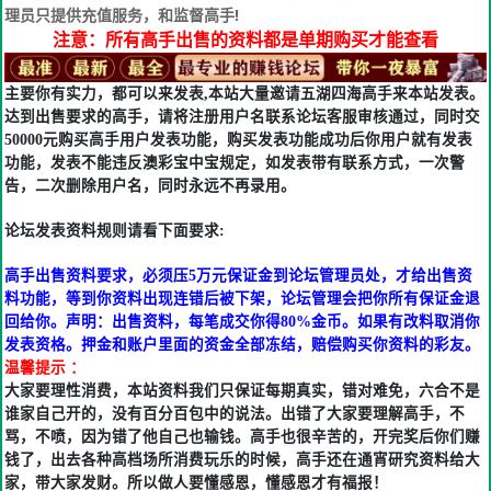
理员只提供充值服务，和监督高手!
注意：所有高手出售的资料都是单期购买才能查看
主要你有实力，都可以来发表,本站大量邀请五湖四海高手来本站发表。
达到出售要求的高手，请将注册用户名联系论坛客服审核通过，同时交
50000元购买高手用户发表功能，购买发表功能成功后你用户就有发表
功能，发表不能违反澳彩宝中宝规定，如发表带有联系方式，一次警
告，二次删除用户名，同时永远不再录用。
论坛发表资料规则请看下面要求:
高手出售资料要求，必须压5万元保证金到论坛管理员处，才给出售资
料功能，等到你资料出现连错后被下架，论坛管理会把你所有保证金退
回给你。声明：出售资料，每笔成交你得80%金币。如果有改料取消你
发表资格。押金和账户里面的资金全部冻结，赔偿购买你资料的彩友。
温馨提示 ：
大家要理性消费，本站资料我们只保证每期真实，错对难免，六合不是
谁家自己开的，没有百分百包中的说法。出错了大家要理解高手，不
骂，不喷，因为错了他自己也输钱。高手也很辛苦的，开完奖后你们赚
钱了，出去各种高档场所消费玩乐的时候，高手还在通宵研究资料给大
家，带大家发财。所以做人要懂感恩，懂感恩才有福报！