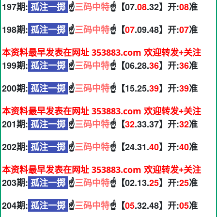
197期:
孤注一掷
☝️
三码中特
☝️【07.
08
.32】开:
08
准
198期:
孤注一掷
☝️
三码中特
☝️【
07
.09.48】开:
07
准
本资料最早发表在网址 353883.com 欢迎转发+关注
199期:
孤注一掷
☝️
三码中特
☝️【06.28.
36
】开:
36
准
200期:
孤注一掷
☝️
三码中特
☝️【15.25.
39
】开:
39
准
本资料最早发表在网址 353883.com 欢迎转发+关注
201期:
孤注一掷
☝️
三码中特
☝️【
32
.33.37】开:
32
准
202期:
孤注一掷
☝️
三码中特
☝️【24.31.
40
】开:
40
准
本资料最早发表在网址 353883.com 欢迎转发+关注
203期:
孤注一掷
☝️
三码中特
☝️【02.13.
25
】开:
25
准
204期:
孤注一掷
☝️
三码中特
☝️【
05
.32.48】开:
05
准