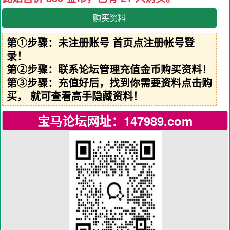
购买资料
第①步骤：未注册账号 首页点注册帐号登
录！
第②步骤：联系论坛管理充值金币购买资料！
第③步骤：充值好后，找到你需要资料点击购
买， 就可查看高手隐藏资料！
宝马论坛网址：147989.com