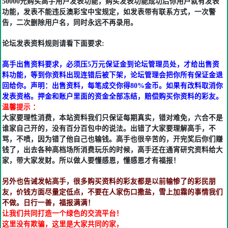
50000元购买高手用户发表功能，购买发表功能成功后你用户就有发表
功能，发表不能违反澳彩宝中宝规定，如发表带有联系方式，一次警
告，二次删除用户名，同时永远不再录用。
论坛发表资料规则请看下面要求:
高手出售资料要求，必须压5万元保证金到论坛管理员处，才给出售资
料功能，等到你资料出现连错后被下架，论坛管理会把你所有保证金退
回给你。声明：出售资料，每笔成交你得80%金币。如果有改料取消你
发表资格。押金和账户里面的资金全部冻结，赔偿购买你资料的彩友。
温馨提示 ：
大家要理性消费，本站资料我们只保证每期真实，错对难免，六合不是
谁家自己开的，没有百分百包中的说法。出错了大家要理解高手，不
骂，不喷，因为错了他自己也输钱。高手也很辛苦的，开完奖后你们赚
钱了，出去各种高档场所消费玩乐的时候，高手还在通宵研究资料给大
家，带大家发财。所以做人要懂感恩，懂感恩才有福报！
另外也告诫发帖高手，很多购买资料的彩友都是以前输惨了的彩民朋
友，价钱方面尽量定低点，不要在人家伤口撒盐，雪上加霜的事情我们
不做。日行一善，福报满满！
让我们共同打造一个绿色的交流平台！
这里没有欺骗，这里是大家共同的家，