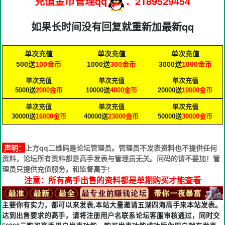
充值金币管理qq
：2189529454
如果长时间没有回复就重新加最新qq
单次充值
单次充值
单次充值
500送
100金币
1000送
300金币
3000送
1000
金币
单次充值
单次充值
单次充值
5000送
2000
金币
10000送
4800
金币
20000送
10000
金币
单次充值
单次充值
单次充值
30000送
16000
金币
40000送
23000
金币
50000送
30000
金币
声明：
上方qq二维码是论坛管理员。管理员不发表资料也不提供任何
资料，论坛所有资料都是高手发表与管理员无关。问码的请不要加！管
理员只提供充值服务，和监督高手!
注意：所有高手出售的资料都是单期购买才能查看
主要你有实力，都可以来发表,本站大量邀请五湖四海高手来本站发表。
达到出售要求的高手，请将注册用户名联系论坛客服审核通过，同时交