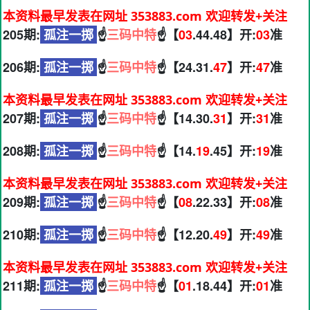
本资料最早发表在网址 353883.com 欢迎转发+关注
205期:
孤注一掷
☝️
三码中特
☝️【
03
.44.48】开:
03
准
206期:
孤注一掷
☝️
三码中特
☝️【24.31.
47
】开:
47
准
本资料最早发表在网址 353883.com 欢迎转发+关注
207期:
孤注一掷
☝️
三码中特
☝️【14.30.
31
】开:
31
准
208期:
孤注一掷
☝️
三码中特
☝️【14.
19
.45】开:
19
准
本资料最早发表在网址 353883.com 欢迎转发+关注
209期:
孤注一掷
☝️
三码中特
☝️【
08
.22.33】开:
08
准
210期:
孤注一掷
☝️
三码中特
☝️【12.20.
49
】开:
49
准
本资料最早发表在网址 353883.com 欢迎转发+关注
211期:
孤注一掷
☝️
三码中特
☝️【
01
.18.44】开:
01
准