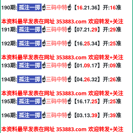
190期:
孤注一掷
☝️
三码中特
☝️【
16
.21.36】开:
16
准
本资料最早发表在网址 353883.com 欢迎转发+关注
191期:
孤注一掷
☝️
三码中特
☝️【07.21.
29
】开:
29
准
192期:
孤注一掷
☝️
三码中特
☝️【16.
25
.34】开:
25
准
本资料最早发表在网址 353883.com 欢迎转发+关注
193期:
孤注一掷
☝️
三码中特
☝️【01.
09
.17】开:
09
准
194期:
孤注一掷
☝️
三码中特
☝️【04.
26
.32】开:
26
准
本资料最早发表在网址 353883.com 欢迎转发+关注
195期:
孤注一掷
☝️
三码中特
☝️【16.17.
25
】开:
25
准
196期:
孤注一掷
☝️
三码中特
☝️【03.13.
39
】开:
39
准
本资料最早发表在网址 353883.com 欢迎转发+关注