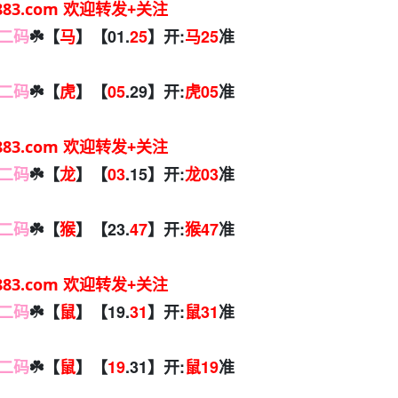
83.com 欢迎转发+关注
二码
☘️【
马
】【01.
25
】开:
马25
准
二码
☘️【
虎
】【
05
.29】开:
虎05
准
83.com 欢迎转发+关注
二码
☘️【
龙
】【
03
.15】开:
龙03
准
二码
☘️【
猴
】【23.
47
】开:
猴47
准
83.com 欢迎转发+关注
二码
☘️【
鼠
】【19.
31
】开:
鼠31
准
二码
☘️【
鼠
】【
19
.31】开:
鼠19
准