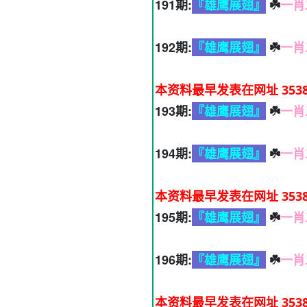
191期:
『雄鹰展翅』
☘️
一肖
192期:
『雄鹰展翅』
☘️
一肖
本资料最早发表在网址 3538
193期:
『雄鹰展翅』
☘️
一肖
194期:
『雄鹰展翅』
☘️
一肖
本资料最早发表在网址 3538
195期:
『雄鹰展翅』
☘️
一肖
196期:
『雄鹰展翅』
☘️
一肖
本资料最早发表在网址 3538