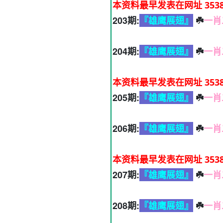
本资料最早发表在网址 3538
203期:
『雄鹰展翅』
☘️
一肖
204期:
『雄鹰展翅』
☘️
一肖
本资料最早发表在网址 3538
205期:
『雄鹰展翅』
☘️
一肖
206期:
『雄鹰展翅』
☘️
一肖
本资料最早发表在网址 3538
207期:
『雄鹰展翅』
☘️
一肖
208期:
『雄鹰展翅』
☘️
一肖