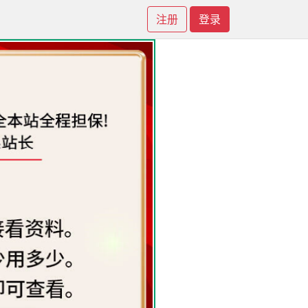
注册
登录