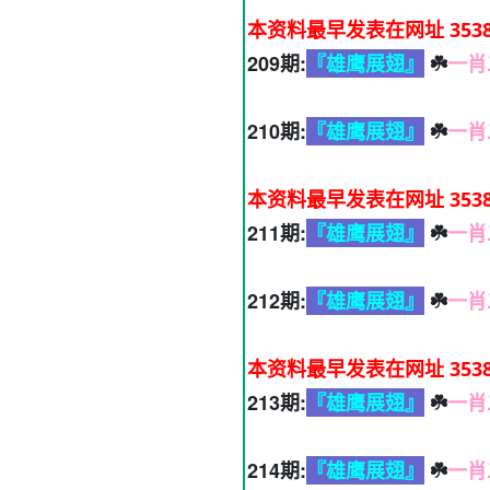
本资料最早发表在网址 3538
209期:
『雄鹰展翅』
☘️
一肖
210期:
『雄鹰展翅』
☘️
一肖
本资料最早发表在网址 3538
211期:
『雄鹰展翅』
☘️
一肖
212期:
『雄鹰展翅』
☘️
一肖
本资料最早发表在网址 3538
213期:
『雄鹰展翅』
☘️
一肖
214期:
『雄鹰展翅』
☘️
一肖