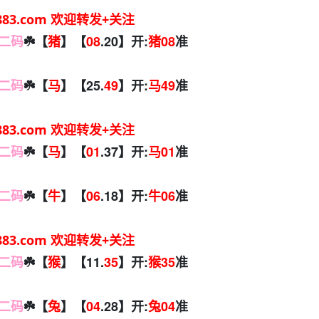
83.com 欢迎转发+关注
二码
☘️【
猪
】【
08
.20】开:
猪08
准
二码
☘️【
马
】【25.
49
】开:
马49
准
83.com 欢迎转发+关注
二码
☘️【
马
】【
01
.37】开:
马01
准
二码
☘️【
牛
】【
06
.18】开:
牛06
准
83.com 欢迎转发+关注
二码
☘️【
猴
】【11.
35
】开:
猴35
准
二码
☘️【
兔
】【
04
.28】开:
兔04
准