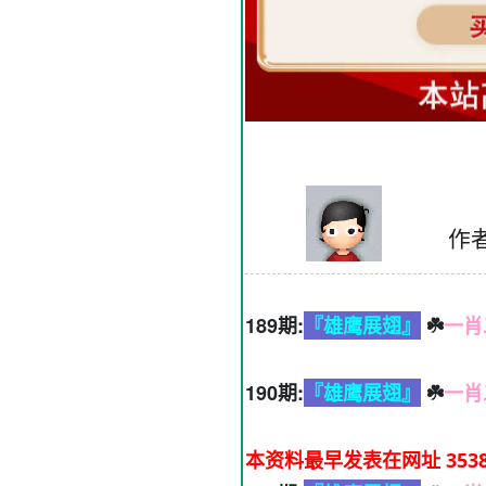
作
189期:
『雄鹰展翅』
☘️
一肖
190期:
『雄鹰展翅』
☘️
一肖
本资料最早发表在网址 3538