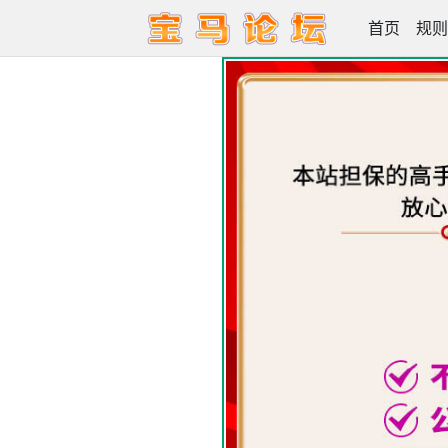
首页
宝马论坛35
规则