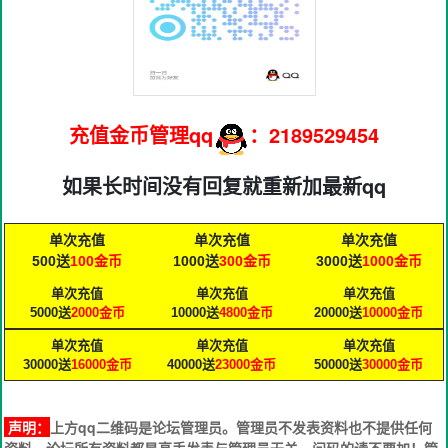
充值金币管理qq
：2189529454
如果长时间没有回复就重新加最新qq
单次充值
单次充值
单次充值
500送
100金币
1000送
300金币
3000送
1000
金币
单次充值
单次充值
单次充值
5000送
2000
金币
10000送
4800
金币
20000送
10000
金币
单次充值
单次充值
单次充值
30000送
16000
金币
40000送
23000
金币
50000送
30000
金币
声明：
上方qq二维码是论坛管理员。管理员不发表资料也不提供任何