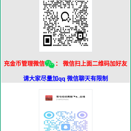
充金币管理
微信
： 微信扫上面二维码加好友
请大家尽量加qq 微信聊天有限制