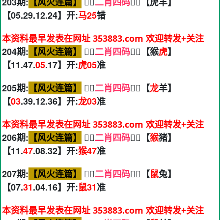
203期:
【风火连篇】
🚵‍♀️
二肖四码
🚵‍♀️【虎羊】
【05.29.12.24】开:
马25
错
本资料最早发表在网址 353883.com 欢迎转发+关注
204期:
【风火连篇】
🚵‍♀️
二肖四码
🚵‍♀️【猴
虎
】
【11.47.
05
.17】开:
虎05
准
205期:
【风火连篇】
🚵‍♀️
二肖四码
🚵‍♀️【
龙
羊】
【
03
.39.12.36】开:
龙03
准
本资料最早发表在网址 353883.com 欢迎转发+关注
206期:
【风火连篇】
🚵‍♀️
二肖四码
🚵‍♀️【
猴
猪】
【11.
47
.08.32】开:
猴47
准
207期:
【风火连篇】
🚵‍♀️
二肖四码
🚵‍♀️【
鼠
兔】
【07.
31
.04.16】开:
鼠31
准
本资料最早发表在网址 353883.com 欢迎转发+关注