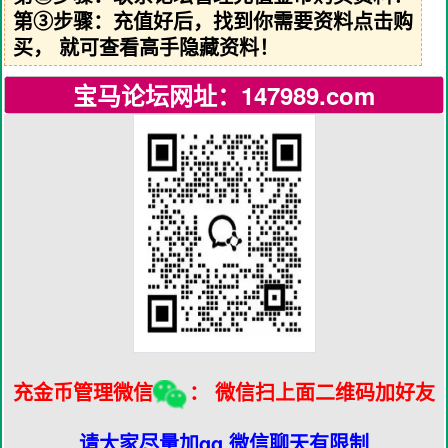
第③步骤：充值好后，找到你需要资料点击购
买， 就可查看高手隐藏资料！
宝马论坛网址：147989.com
充金币管理
微信
： 微信扫上面二维码加好友
请大家尽量加qq 微信聊天有限制