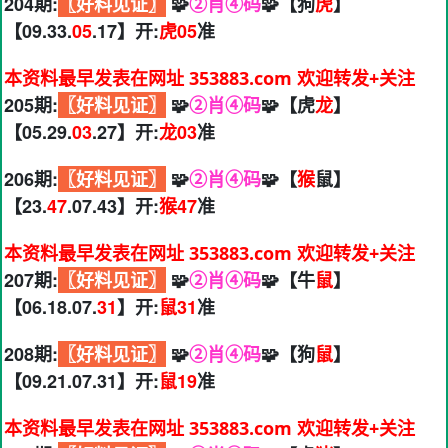
204期:
〖好料见证〗
🧩
②肖④码
🧩【狗
虎
】
【09.33.
05
.17】开:
虎05
准
本资料最早发表在网址 353883.com 欢迎转发+关注
205期:
〖好料见证〗
🧩
②肖④码
🧩【虎
龙
】
【05.29.
03
.27】开:
龙03
准
206期:
〖好料见证〗
🧩
②肖④码
🧩【
猴
鼠】
【23.
47
.07.43】开:
猴47
准
本资料最早发表在网址 353883.com 欢迎转发+关注
207期:
〖好料见证〗
🧩
②肖④码
🧩【牛
鼠
】
【06.18.07.
31
】开:
鼠31
准
208期:
〖好料见证〗
🧩
②肖④码
🧩【狗
鼠
】
【09.21.07.31】开:
鼠19
准
本资料最早发表在网址 353883.com 欢迎转发+关注