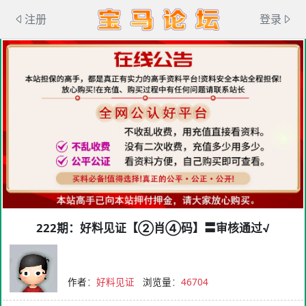
注册
登录
222期：好料见证【②肖④码】〓审核通过√
作者
：
好料见证
浏览量
：
46704