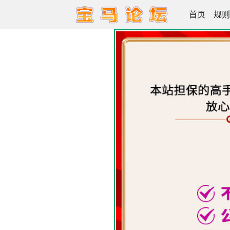
首页
宝马论坛35
规则