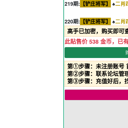
219期:
【铲庄将军】
♠️
二肖
220期:
【铲庄将军】
♠️
二肖
高手已加密，购买即可
此贴售价 538 金币，已有
第①步骤：未注册账号 
第②步骤：联系论坛管
第③步骤：充值好后，