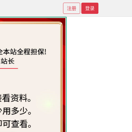
注册
登录