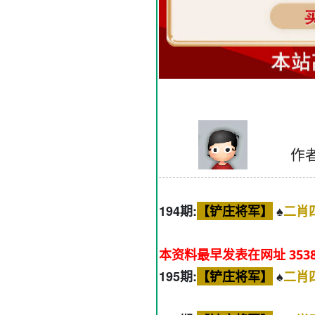
作
194期:
【铲庄将军】
♠️
二肖
本资料最早发表在网址 3538
195期:
【铲庄将军】
♠️
二肖