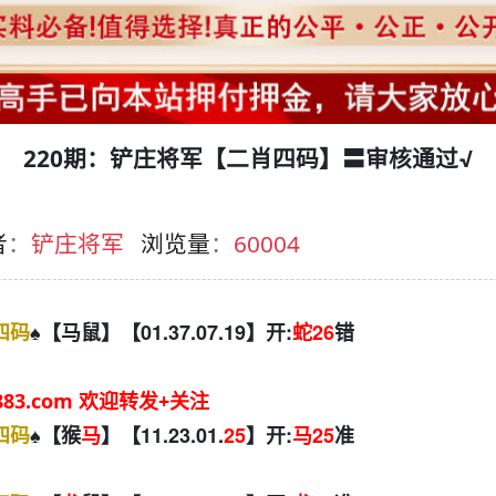
220期：铲庄将军【二肖四码】〓审核通过√
者
：
铲庄将军
浏览量
：
60004
四码
♠️【马鼠】【01.37.07.19】开:
蛇26
错
83.com 欢迎转发+关注
四码
♠️【猴
马
】【11.23.01.
25
】开:
马25
准