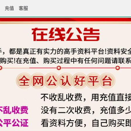
3883.COM绿色网站
充值
客服