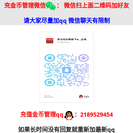
充金币管理
微信
： 微信扫上面二维码加好友
请大家尽量加qq 微信聊天有限制
充值金币管理qq
：2189529454
如果长时间没有回复就重新加最新qq