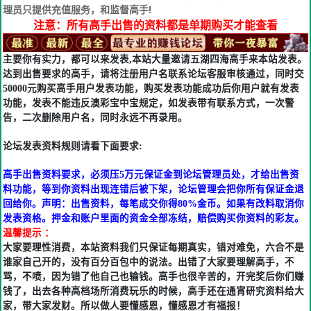
理员只提供充值服务，和监督高手!
注意：所有高手出售的资料都是单期购买才能查看
主要你有实力，都可以来发表,本站大量邀请五湖四海高手来本站发表。
达到出售要求的高手，请将注册用户名联系论坛客服审核通过，同时交
50000元购买高手用户发表功能，购买发表功能成功后你用户就有发表
功能，发表不能违反澳彩宝中宝规定，如发表带有联系方式，一次警
告，二次删除用户名，同时永远不再录用。
论坛发表资料规则请看下面要求:
高手出售资料要求，必须压5万元保证金到论坛管理员处，才给出售资
料功能，等到你资料出现连错后被下架，论坛管理会把你所有保证金退
回给你。声明：出售资料，每笔成交你得80%金币。如果有改料取消你
发表资格。押金和账户里面的资金全部冻结，赔偿购买你资料的彩友。
温馨提示 ：
大家要理性消费，本站资料我们只保证每期真实，错对难免，六合不是
谁家自己开的，没有百分百包中的说法。出错了大家要理解高手，不
骂，不喷，因为错了他自己也输钱。高手也很辛苦的，开完奖后你们赚
钱了，出去各种高档场所消费玩乐的时候，高手还在通宵研究资料给大
家，带大家发财。所以做人要懂感恩，懂感恩才有福报！